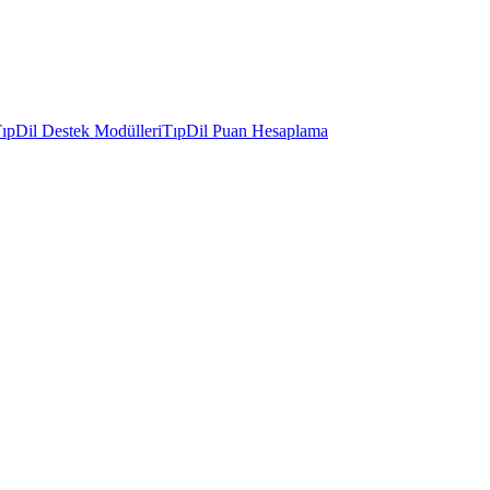
ıpDil Destek Modülleri
TıpDil Puan Hesaplama