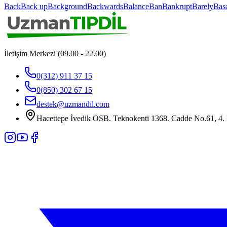
Back
Back up
Background
Backwards
Balance
Ban
Bankrupt
Barely
Bas
İletişim Merkezi (09.00 - 22.00)
0(312) 911 37 15
0(850) 302 67 15
destek@uzmandil.com
Hacettepe İvedik OSB. Teknokenti 1368. Cadde No.61, 4