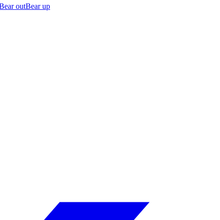
Bear out
Bear up