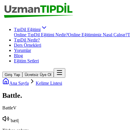
TıpDil Eğitimi
Online TıpDil Eğitimi Nedir?
Online Eğitimimiz Nasıl Çalışır?
T
TıpDil Nedir?
Ders Örnekleri
Yorumlar
Blog
Eğitim Setleri
Giriş Yap
Ücretsiz Üye Ol
Ana Sayfa
Kelime Listesi
Battle
.
Battle
V
ˈbætl̩