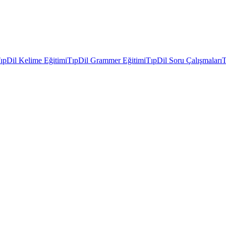
ıpDil Kelime Eğitimi
TıpDil Grammer Eğitimi
TıpDil Soru Çalışmaları
T