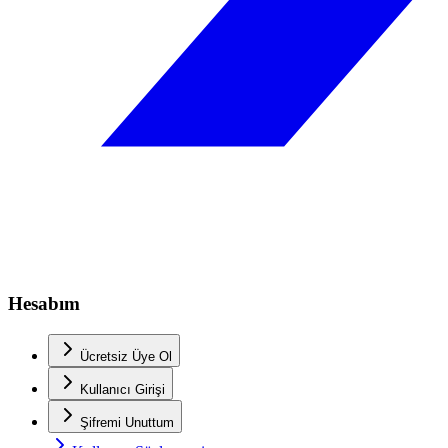
Hesabım
Ücretsiz Üye Ol
Kullanıcı Girişi
Şifremi Unuttum