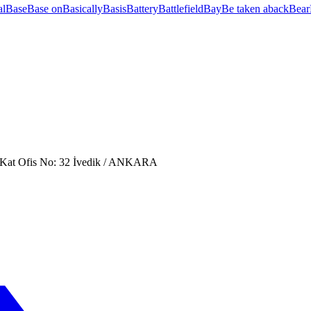
al
Base
Base on
Basically
Basis
Battery
Battlefield
Bay
Be taken aback
Bear
. Kat Ofis No: 32 İvedik / ANKARA