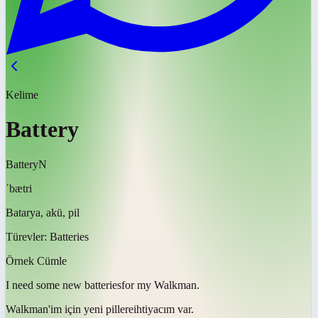
Kelime
Battery
Battery
N
ˈbætri
Batarya, akü, pil
Türevler:
Batteries
Örnek Cümle
I need some new
batteries
for my Walkman.
Walkman'im için yeni
pillere
ihtiyacım var.