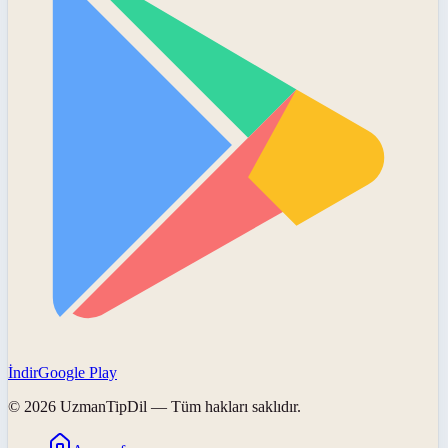
İndir
Google Play
©
2026
UzmanTipDil
— Tüm hakları saklıdır.