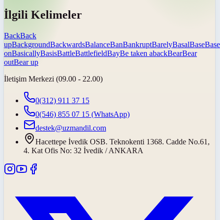
İlgili Kelimeler
Back
Back
up
Background
Backwards
Balance
Ban
Bankrupt
Barely
Basal
Base
Base
on
Basically
Basis
Battle
Battlefield
Bay
Be taken aback
Bear
Bear
out
Bear up
İletişim Merkezi (09.00 - 22.00)
0(312) 911 37 15
0(546) 855 07 15
(WhatsApp)
destek@uzmandil.com
Hacettepe İvedik OSB. Teknokenti 1368. Cadde No.61,
4. Kat Ofis No: 32 İvedik / ANKARA