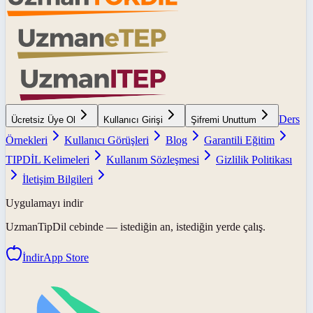
Ders
Ücretsiz Üye Ol
Kullanıcı Girişi
Şifremi Unuttum
Örnekleri
Kullanıcı Görüşleri
Blog
Garantili Eğitim
TIPDİL Kelimeleri
Kullanım Sözleşmesi
Gizlilik Politikası
İletişim Bilgileri
Uygulamayı indir
UzmanTipDil
cebinde — istediğin an, istediğin yerde çalış.
İndir
App Store