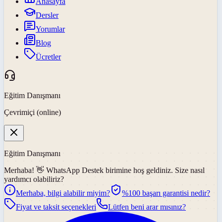
Anasayfa
Dersler
Yorumlar
Blog
Ücretler
Eğitim Danışmanı
Çevrimiçi (online)
Eğitim Danışmanı
Merhaba! 👋
WhatsApp Destek
birimine hoş geldiniz. Size nasıl
yardımcı olabiliriz?
Merhaba, bilgi alabilir miyim?
%100 başarı garantisi nedir?
Fiyat ve taksit seçenekleri
Lütfen beni arar mısınız?