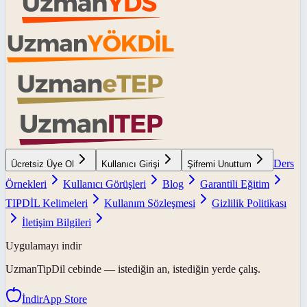
Ders
Ücretsiz Üye Ol
Kullanıcı Girişi
Şifremi Unuttum
Örnekleri
Kullanıcı Görüşleri
Blog
Garantili Eğitim
TIPDİL Kelimeleri
Kullanım Sözleşmesi
Gizlilik Politikası
İletişim Bilgileri
Uygulamayı indir
UzmanTipDil
cebinde — istediğin an, istediğin yerde çalış.
İndir
App Store