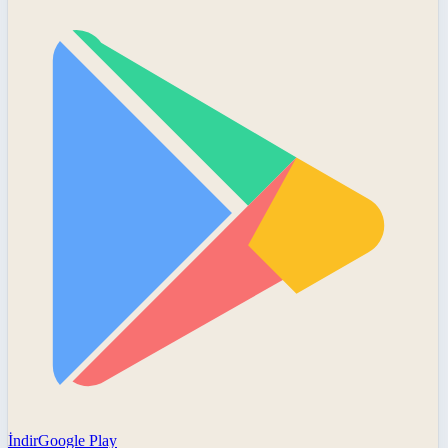
İndir
Google Play