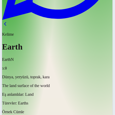
Kelime
Earth
Earth
N
ɜːθ
Dünya, yeryüzü, toprak, kara
The land surface of the world
Eş anlamlılar:
Land
Türevler:
Earths
Örnek Cümle