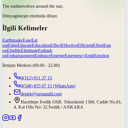
The
earth
revolves around the sun.
Dünya
güneşin etrafında döner.
İlgili Kelimeler
Earthquake
Ease
Eat
out
Edge
Educate
Education
Effect
Effective
Efficient
Effort
Egg
on
Eligible
Eliminate
Embark
on
Embarrassment
Embrace
Emerge
Emergency
Emit
Emotion
İletişim Merkezi (09.00 - 22.00)
0(312) 911 37 15
0(546) 855 07 15
(WhatsApp)
destek@uzmandil.com
Hacettepe İvedik OSB. Teknokenti 1368. Cadde No.61,
4. Kat Ofis No: 32 İvedik / ANKARA