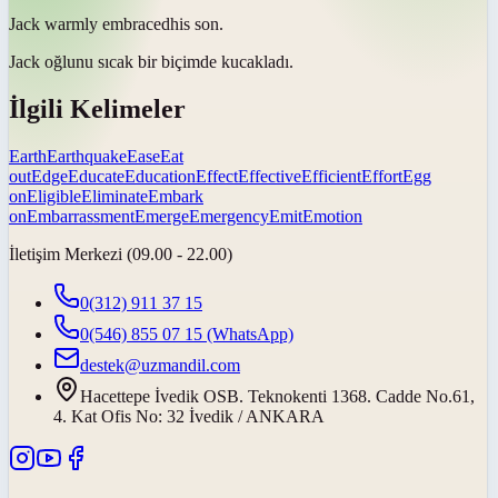
Jack warmly
embraced
his son.
Jack oğlunu sıcak bir biçimde
kucakladı
.
İlgili Kelimeler
Earth
Earthquake
Ease
Eat
out
Edge
Educate
Education
Effect
Effective
Efficient
Effort
Egg
on
Eligible
Eliminate
Embark
on
Embarrassment
Emerge
Emergency
Emit
Emotion
İletişim Merkezi (09.00 - 22.00)
0(312) 911 37 15
0(546) 855 07 15
(WhatsApp)
destek@uzmandil.com
Hacettepe İvedik OSB. Teknokenti 1368. Cadde No.61,
4. Kat Ofis No: 32 İvedik / ANKARA