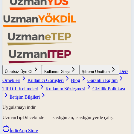
Ders
Ücretsiz Üye Ol
Kullanıcı Girişi
Şifremi Unuttum
Örnekleri
Kullanıcı Görüşleri
Blog
Garantili Eğitim
TIPDİL Kelimeleri
Kullanım Sözleşmesi
Gizlilik Politikası
İletişim Bilgileri
Uygulamayı indir
UzmanTipDil
cebinde — istediğin an, istediğin yerde çalış.
İndir
App Store