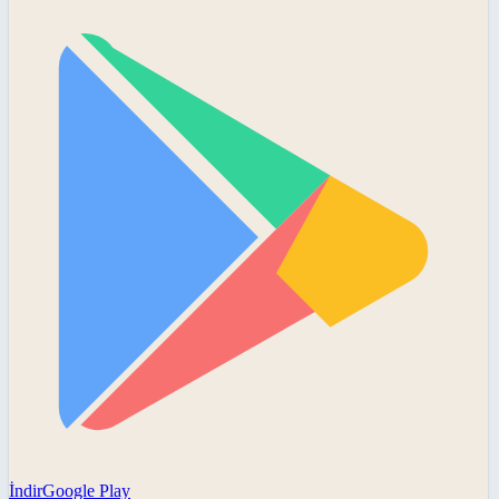
İndir
Google Play