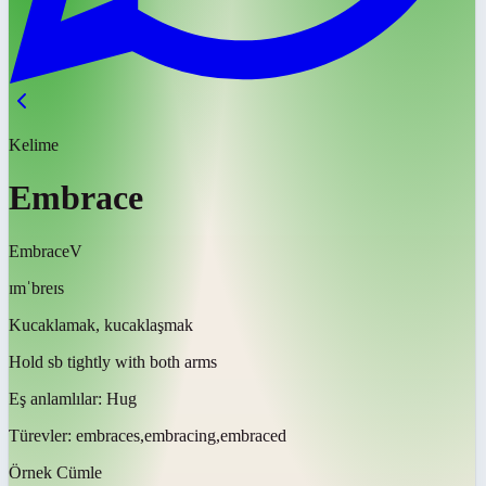
Kelime
Embrace
Embrace
V
ɪmˈbreɪs
Kucaklamak, kucaklaşmak
Hold sb tightly with both arms
Eş anlamlılar:
Hug
Türevler:
embraces,embracing,embraced
Örnek Cümle