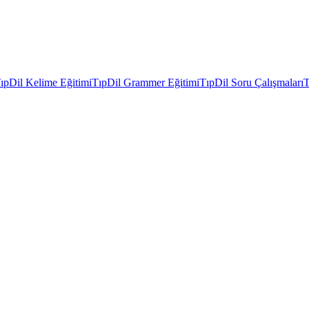
ıpDil Kelime Eğitimi
TıpDil Grammer Eğitimi
TıpDil Soru Çalışmaları
T