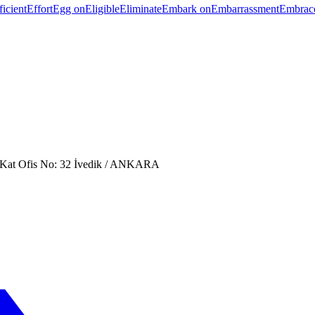
ficient
Effort
Egg on
Eligible
Eliminate
Embark on
Embarrassment
Embrac
. Kat Ofis No: 32 İvedik / ANKARA