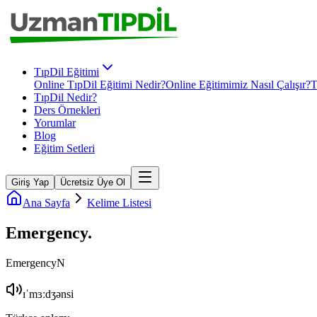
TıpDil Eğitimi
Online TıpDil Eğitimi Nedir?
Online Eğitimimiz Nasıl Çalışır?
T
TıpDil Nedir?
Ders Örnekleri
Yorumlar
Blog
Eğitim Setleri
Giriş Yap
Ücretsiz Üye Ol
Ana Sayfa
Kelime Listesi
Emergency
.
Emergency
N
ɪˈmɜːdʒənsi