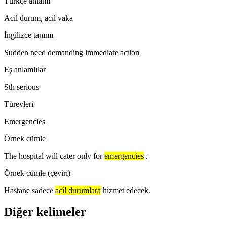
Türkçe anlamı
Acil durum, acil vaka
İngilizce tanımı
Sudden need demanding immediate action
Eş anlamlılar
Sth serious
Türevleri
Emergencies
Örnek cümle
The hospital will cater only for
emergencies
.
Örnek cümle (çeviri)
Hastane sadece
acil durumlara
hizmet edecek.
Diğer kelimeler