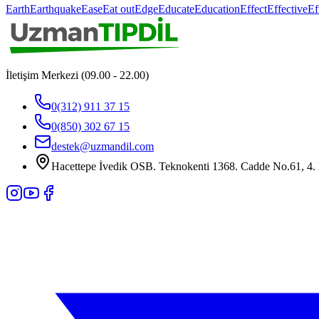
Earth
Earthquake
Ease
Eat out
Edge
Educate
Education
Effect
Effective
Ef
İletişim Merkezi (09.00 - 22.00)
0(312) 911 37 15
0(850) 302 67 15
destek@uzmandil.com
Hacettepe İvedik OSB. Teknokenti 1368. Cadde No.61, 4