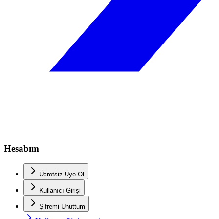
Hesabım
Ücretsiz Üye Ol
Kullanıcı Girişi
Şifremi Unuttum