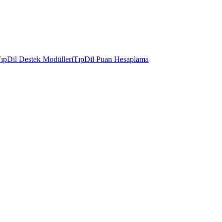
ıpDil Destek Modülleri
TıpDil Puan Hesaplama