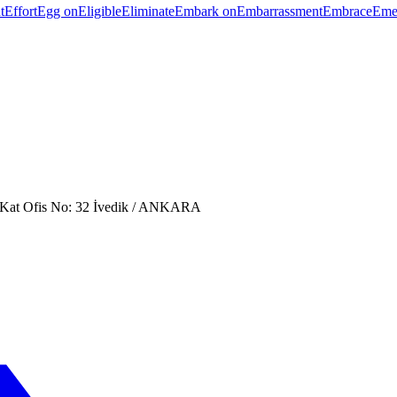
t
Effort
Egg on
Eligible
Eliminate
Embark on
Embarrassment
Embrace
Eme
. Kat Ofis No: 32 İvedik / ANKARA