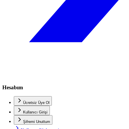
Hesabım
Ücretsiz Üye Ol
Kullanıcı Girişi
Şifremi Unuttum