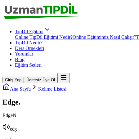
TıpDil Eğitimi
Online TıpDil Eğitimi Nedir?
Online Eğitimimiz Nasıl Çalışır?
T
TıpDil Nedir?
Ders Örnekleri
Yorumlar
Blog
Eğitim Setleri
Giriş Yap
Ücretsiz Üye Ol
Ana Sayfa
Kelime Listesi
Edge
.
Edge
N
edʒ