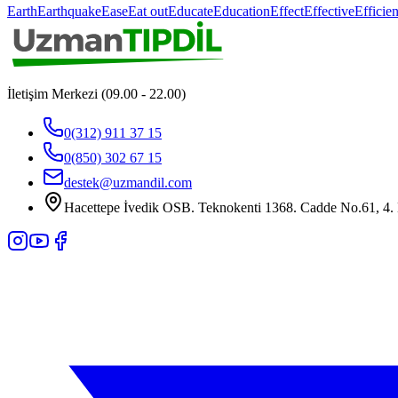
Earth
Earthquake
Ease
Eat out
Educate
Education
Effect
Effective
Efficien
İletişim Merkezi (09.00 - 22.00)
0(312) 911 37 15
0(850) 302 67 15
destek@uzmandil.com
Hacettepe İvedik OSB. Teknokenti 1368. Cadde No.61, 4