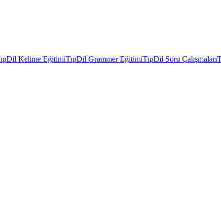
ıpDil Kelime Eğitimi
TıpDil Grammer Eğitimi
TıpDil Soru Çalışmaları
T