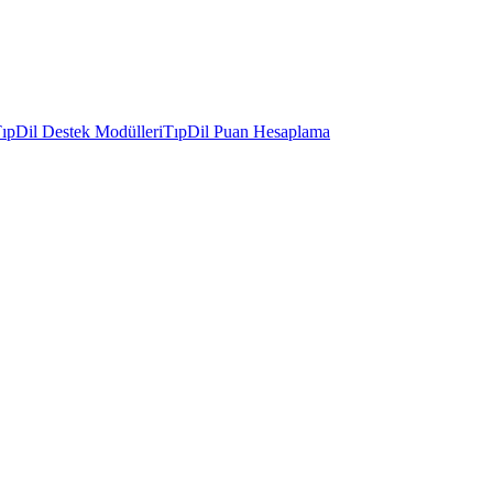
ıpDil Destek Modülleri
TıpDil Puan Hesaplama