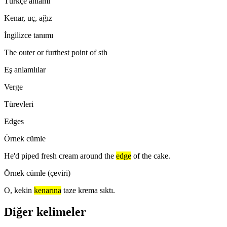
Türkçe anlamı
Kenar, uç, ağız
İngilizce tanımı
The outer or furthest point of sth
Eş anlamlılar
Verge
Türevleri
Edges
Örnek cümle
He'd piped fresh cream around the
edge
of the cake.
Örnek cümle (çeviri)
O, kekin
kenarına
taze krema sıktı.
Diğer kelimeler