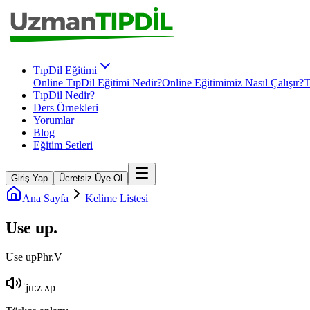
TıpDil Eğitimi
Online TıpDil Eğitimi Nedir?
Online Eğitimimiz Nasıl Çalışır?
T
TıpDil Nedir?
Ders Örnekleri
Yorumlar
Blog
Eğitim Setleri
Giriş Yap
Ücretsiz Üye Ol
Ana Sayfa
Kelime Listesi
Use up
.
Use up
Phr.V
ˈjuːz ʌp