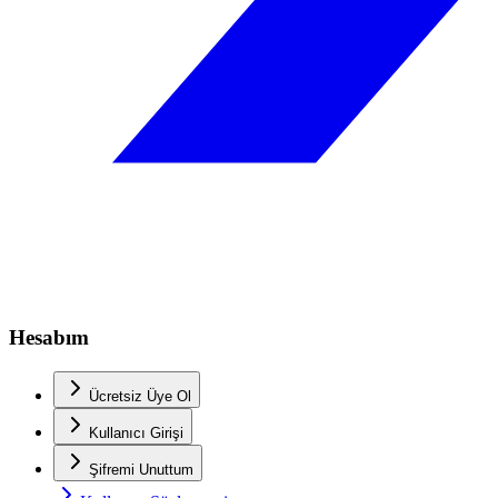
Hesabım
Ücretsiz Üye Ol
Kullanıcı Girişi
Şifremi Unuttum