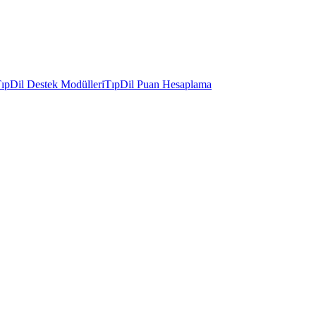
ıpDil Destek Modülleri
TıpDil Puan Hesaplama