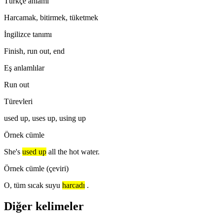
Türkçe anlamı
Harcamak, bitirmek, tüketmek
İngilizce tanımı
Finish, run out, end
Eş anlamlılar
Run out
Türevleri
used up, uses up, using up
Örnek cümle
She's
used up
all the hot water.
Örnek cümle (çeviri)
O, tüm sıcak suyu
harcadı
.
Diğer kelimeler