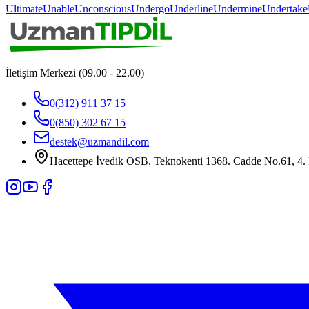
Ultimate
Unable
Unconscious
Undergo
Underline
Undermine
Undertake
İletişim Merkezi (09.00 - 22.00)
0(312) 911 37 15
0(850) 302 67 15
destek@uzmandil.com
Hacettepe İvedik OSB. Teknokenti 1368. Cadde No.61, 4