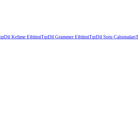
ıpDil Kelime Eğitimi
TıpDil Grammer Eğitimi
TıpDil Soru Çalışmaları
T