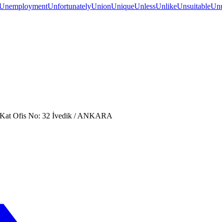
Unemployment
Unfortunately
Union
Unique
Unless
Unlike
Unsuitable
Unu
. Kat Ofis No: 32 İvedik / ANKARA