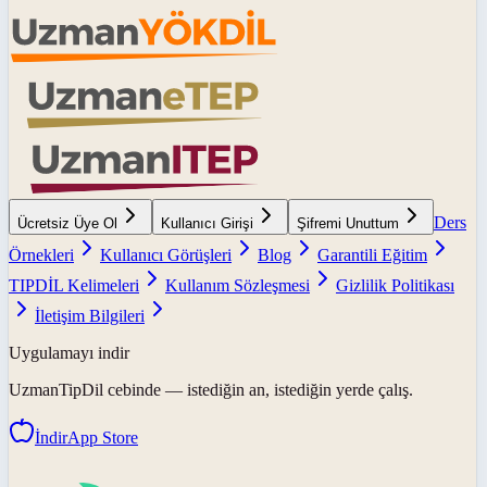
Ders
Ücretsiz Üye Ol
Kullanıcı Girişi
Şifremi Unuttum
Örnekleri
Kullanıcı Görüşleri
Blog
Garantili Eğitim
TIPDİL Kelimeleri
Kullanım Sözleşmesi
Gizlilik Politikası
İletişim Bilgileri
Uygulamayı indir
UzmanTipDil
cebinde — istediğin an, istediğin yerde çalış.
İndir
App Store