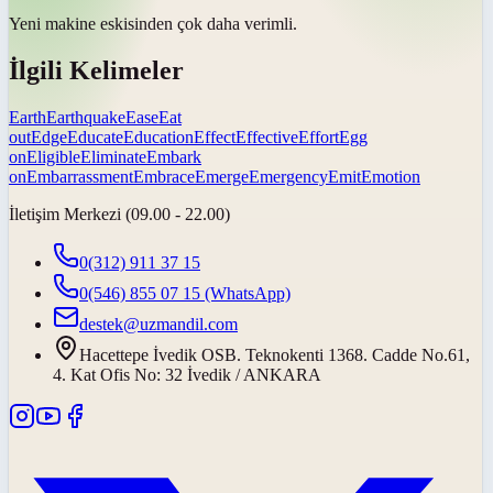
Yeni makine eskisinden çok daha
verimli
.
İlgili Kelimeler
Earth
Earthquake
Ease
Eat
out
Edge
Educate
Education
Effect
Effective
Effort
Egg
on
Eligible
Eliminate
Embark
on
Embarrassment
Embrace
Emerge
Emergency
Emit
Emotion
İletişim Merkezi (09.00 - 22.00)
0(312) 911 37 15
0(546) 855 07 15
(WhatsApp)
destek@uzmandil.com
Hacettepe İvedik OSB. Teknokenti 1368. Cadde No.61,
4. Kat Ofis No: 32 İvedik / ANKARA