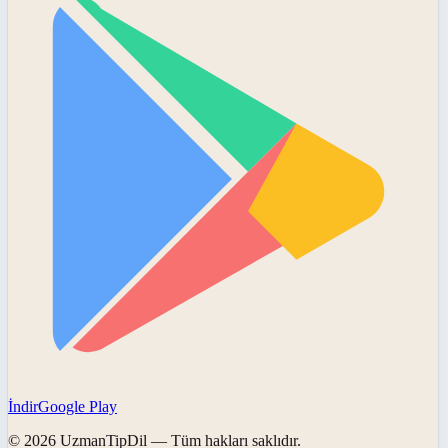
İndir
Google Play
©
2026
UzmanTipDil
— Tüm hakları saklıdır.