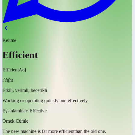
Kelime
Efficient
Efficient
Adj
ɪˈfɪʃnt
Etkili, verimli, becerikli
Working or operating quickly and effectively
Eş anlamlılar:
Effective
Örnek Cümle
The new machine is far more
efficient
than the old one.