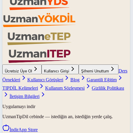
Ders
Ücretsiz Üye Ol
Kullanıcı Girişi
Şifremi Unuttum
Örnekleri
Kullanıcı Görüşleri
Blog
Garantili Eğitim
TIPDİL Kelimeleri
Kullanım Sözleşmesi
Gizlilik Politikası
İletişim Bilgileri
Uygulamayı indir
UzmanTipDil
cebinde — istediğin an, istediğin yerde çalış.
İndir
App Store