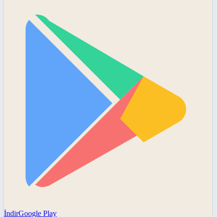
İndir
Google Play