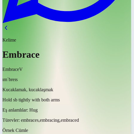
Kelime
Embrace
Embrace
V
ɪmˈbreɪs
Kucaklamak, kucaklaşmak
Hold sb tightly with both arms
Eş anlamlılar:
Hug
Türevler:
embraces,embracing,embraced
Örnek Cümle