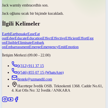
Jack warmly
embraced
his son.
Jack oğlunu sıcak bir biçimde
kucakladı
.
İlgili Kelimeler
Earth
Earthquake
Ease
Eat
out
Edge
Educate
Education
Effect
Effective
Efficient
Effort
Egg
on
Eligible
Eliminate
Embark
on
Embarrassment
Emerge
Emergency
Emit
Emotion
İletişim Merkezi (09.00 - 22.00)
0(312) 911 37 15
0(546) 855 07 15
(WhatsApp)
destek@uzmandil.com
Hacettepe İvedik OSB. Teknokenti 1368. Cadde No.61,
4. Kat Ofis No: 32 İvedik / ANKARA