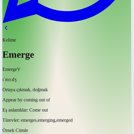
Kelime
Emerge
Emerge
V
ɪˈmɜːdʒ
Ortaya çıkmak, doğmak
Appear by coming out of
Eş anlamlılar:
Come out
Türevler:
emerges,emerging,emerged
Örnek Cümle