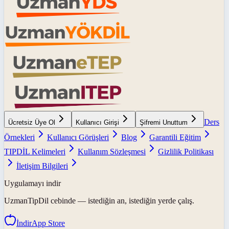
Ders
Ücretsiz Üye Ol
Kullanıcı Girişi
Şifremi Unuttum
Örnekleri
Kullanıcı Görüşleri
Blog
Garantili Eğitim
TIPDİL Kelimeleri
Kullanım Sözleşmesi
Gizlilik Politikası
İletişim Bilgileri
Uygulamayı indir
UzmanTipDil
cebinde — istediğin an, istediğin yerde çalış.
İndir
App Store