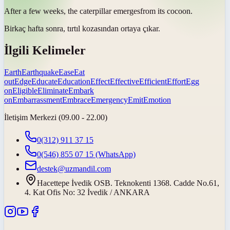
After a few weeks, the caterpillar
emerges
from its cocoon.
Birkaç hafta sonra, tırtıl kozasından
ortaya çıkar
.
İlgili Kelimeler
Earth
Earthquake
Ease
Eat
out
Edge
Educate
Education
Effect
Effective
Efficient
Effort
Egg
on
Eligible
Eliminate
Embark
on
Embarrassment
Embrace
Emergency
Emit
Emotion
İletişim Merkezi (09.00 - 22.00)
0(312) 911 37 15
0(546) 855 07 15
(WhatsApp)
destek@uzmandil.com
Hacettepe İvedik OSB. Teknokenti 1368. Cadde No.61,
4. Kat Ofis No: 32 İvedik / ANKARA