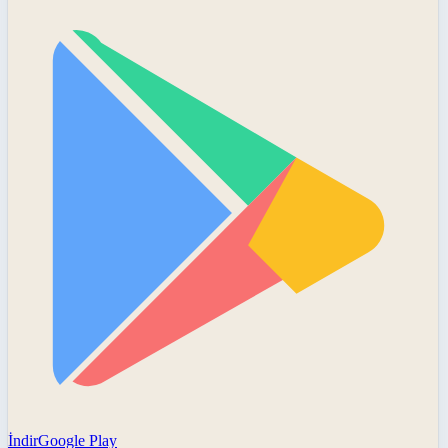
İndir
Google Play