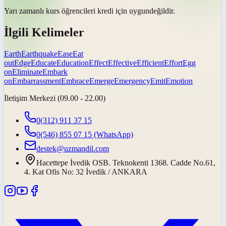
Yarı zamanlı kurs öğrencileri kredi için
uygun
değildir.
İlgili Kelimeler
Earth
Earthquake
Ease
Eat
out
Edge
Educate
Education
Effect
Effective
Efficient
Effort
Egg
on
Eliminate
Embark
on
Embarrassment
Embrace
Emerge
Emergency
Emit
Emotion
İletişim Merkezi (09.00 - 22.00)
0(312) 911 37 15
0(546) 855 07 15
(WhatsApp)
destek@uzmandil.com
Hacettepe İvedik OSB. Teknokenti 1368. Cadde No.61,
4. Kat Ofis No: 32 İvedik / ANKARA