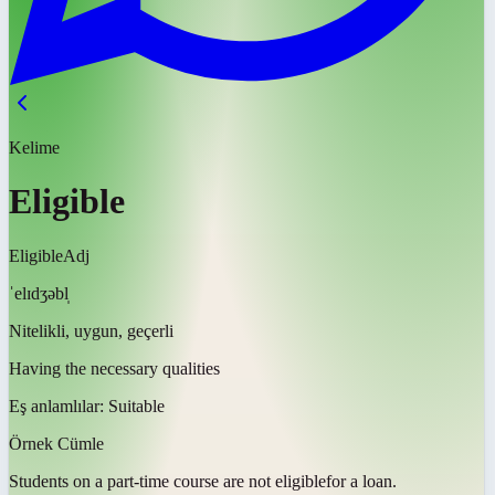
Kelime
Eligible
Eligible
Adj
ˈelɪdʒəbl̩
Nitelikli, uygun, geçerli
Having the necessary qualities
Eş anlamlılar:
Suitable
Örnek Cümle
Students on a part-time course are not
eligible
for a loan.