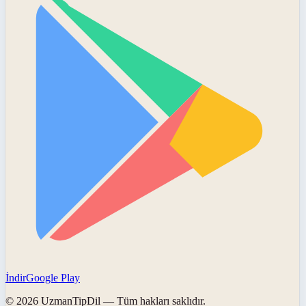
İndir
Google Play
©
2026
UzmanTipDil
— Tüm hakları saklıdır.