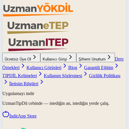
Ders
Ücretsiz Üye Ol
Kullanıcı Girişi
Şifremi Unuttum
Örnekleri
Kullanıcı Görüşleri
Blog
Garantili Eğitim
TIPDİL Kelimeleri
Kullanım Sözleşmesi
Gizlilik Politikası
İletişim Bilgileri
Uygulamayı indir
UzmanTipDil
cebinde — istediğin an, istediğin yerde çalış.
İndir
App Store