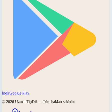
İndir
Google Play
©
2026
UzmanTipDil
— Tüm hakları saklıdır.