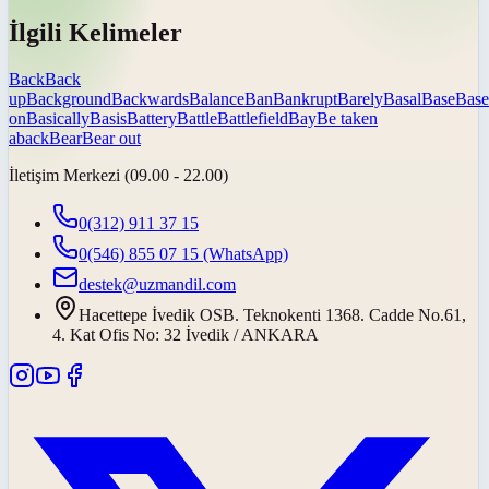
İlgili Kelimeler
Back
Back
up
Background
Backwards
Balance
Ban
Bankrupt
Barely
Basal
Base
Base
on
Basically
Basis
Battery
Battle
Battlefield
Bay
Be taken
aback
Bear
Bear out
İletişim Merkezi (09.00 - 22.00)
0(312) 911 37 15
0(546) 855 07 15
(WhatsApp)
destek@uzmandil.com
Hacettepe İvedik OSB. Teknokenti 1368. Cadde No.61,
4. Kat Ofis No: 32 İvedik / ANKARA