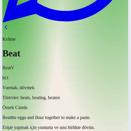
Kelime
Beat
Beat
V
biːt
Vurmak, dövmek
Türevler:
beats, beating, beaten
Örnek Cümle
Beat
the eggs and flour together to make a paste.
Erişte yapmak için yumurta ve unu birlikte
dövün
.