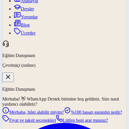
Anasayfa
Dersler
Yorumlar
Blog
Ücretler
Eğitim Danışmanı
Çevrimiçi (online)
Eğitim Danışmanı
Merhaba! 👋
WhatsApp Destek
birimine hoş geldiniz. Size nasıl
yardımcı olabiliriz?
Merhaba, bilgi alabilir miyim?
%100 başarı garantisi nedir?
Fiyat ve taksit seçenekleri
Lütfen beni arar mısınız?