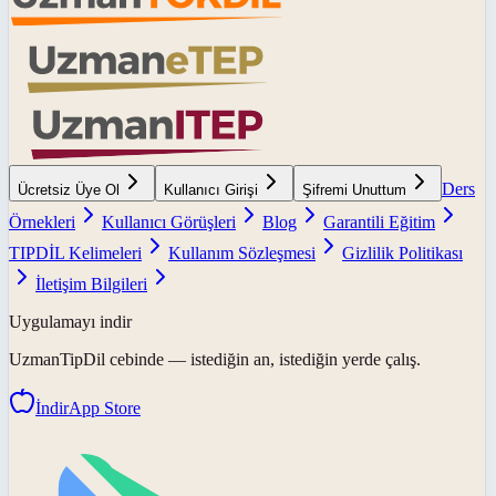
Ders
Ücretsiz Üye Ol
Kullanıcı Girişi
Şifremi Unuttum
Örnekleri
Kullanıcı Görüşleri
Blog
Garantili Eğitim
TIPDİL Kelimeleri
Kullanım Sözleşmesi
Gizlilik Politikası
İletişim Bilgileri
Uygulamayı indir
UzmanTipDil
cebinde — istediğin an, istediğin yerde çalış.
İndir
App Store