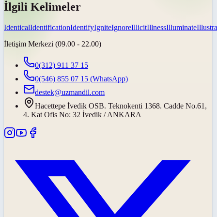
İlgili Kelimeler
Identical
Identification
Identify
Ignite
Ignore
Illicit
Illness
Illuminate
Illustr
İletişim Merkezi (09.00 - 22.00)
0(312) 911 37 15
0(546) 855 07 15
(WhatsApp)
destek@uzmandil.com
Hacettepe İvedik OSB. Teknokenti 1368. Cadde No.61,
4. Kat Ofis No: 32 İvedik / ANKARA