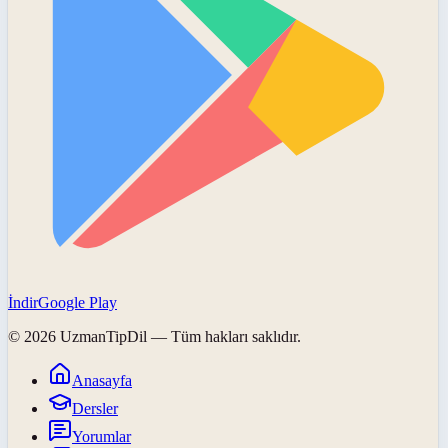
İndir
Google Play
©
2026
UzmanTipDil
— Tüm hakları saklıdır.
Anasayfa
Dersler
Yorumlar