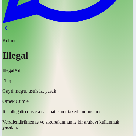
Kelime
Illegal
Illegal
Adj
ɪˈliːɡl̩
Gayri meşru, usulsüz, yasak
Örnek Cümle
It is
illegal
to drive a car that is not taxed and insured.
Vergilendirilmemiş ve sigortalanmamış bir arabayı kullanmak
yasaktır
.