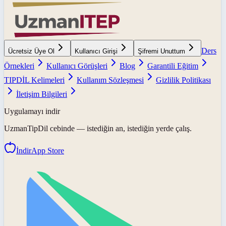
Ders
Ücretsiz Üye Ol
Kullanıcı Girişi
Şifremi Unuttum
Örnekleri
Kullanıcı Görüşleri
Blog
Garantili Eğitim
TIPDİL Kelimeleri
Kullanım Sözleşmesi
Gizlilik Politikası
İletişim Bilgileri
Uygulamayı indir
UzmanTipDil
cebinde — istediğin an, istediğin yerde çalış.
İndir
App Store