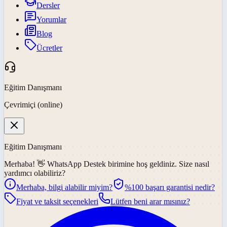
Dersler
Yorumlar
Blog
Ücretler
Eğitim Danışmanı
Çevrimiçi (online)
Eğitim Danışmanı
Merhaba! 👋
WhatsApp Destek
birimine hoş geldiniz. Size nasıl
yardımcı olabiliriz?
Merhaba, bilgi alabilir miyim?
%100 başarı garantisi nedir?
Fiyat ve taksit seçenekleri
Lütfen beni arar mısınız?