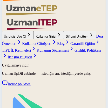
Ders
Ücretsiz Üye Ol
Kullanıcı Girişi
Şifremi Unuttum
Örnekleri
Kullanıcı Görüşleri
Blog
Garantili Eğitim
TIPDİL Kelimeleri
Kullanım Sözleşmesi
Gizlilik Politikası
İletişim Bilgileri
Uygulamayı indir
UzmanTipDil
cebinde — istediğin an, istediğin yerde çalış.
İndir
App Store