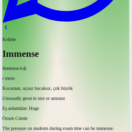
Kelime
Immense
Immense
Adj
ɪˈmens
Kocaman, uçsuz bucaksız, çok büyük
Unusually great in size or amount
Eş anlamlılar:
Huge
Örnek Cümle
The pressure on students during exam time can be
immense
.