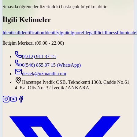
Sınavda öğrenciler üzerindeki baskı
çok büyük
olabilir.
İlgili Kelimeler
Identical
Identification
Identify
Ignite
Ignore
Illegal
Illicit
Illness
Illuminate
İletişim Merkezi (09.00 - 22.00)
0(312) 911 37 15
0(546) 855 07 15
(WhatsApp)
destek@uzmandil.com
Hacettepe İvedik OSB. Teknokenti 1368. Cadde No.61,
4. Kat Ofis No: 32 İvedik / ANKARA