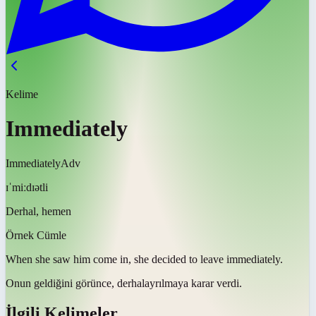
Kelime
Immediately
Immediately
Adv
ɪˈmiːdɪətli
Derhal, hemen
Örnek Cümle
When she saw him come in, she decided to leave
immediately
.
Onun geldiğini görünce,
derhal
ayrılmaya karar verdi.
İlgili Kelimeler