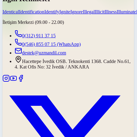
Identical
Identification
Identify
Ignite
Ignore
Illegal
Illicit
Illness
Illuminate
İletişim Merkezi (09.00 - 22.00)
0(312) 911 37 15
0(546) 855 07 15
(WhatsApp)
destek@uzmandil.com
Hacettepe İvedik OSB. Teknokenti 1368. Cadde No.61,
4. Kat Ofis No: 32 İvedik / ANKARA