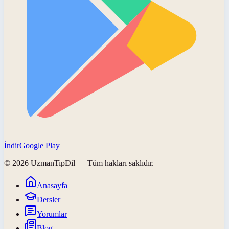
İndir
Google Play
©
2026
UzmanTipDil
— Tüm hakları saklıdır.
Anasayfa
Dersler
Yorumlar
Blog