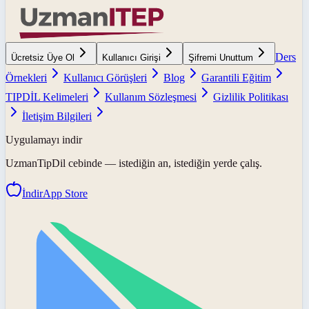
Ders
Ücretsiz Üye Ol
Kullanıcı Girişi
Şifremi Unuttum
Örnekleri
Kullanıcı Görüşleri
Blog
Garantili Eğitim
TIPDİL Kelimeleri
Kullanım Sözleşmesi
Gizlilik Politikası
İletişim Bilgileri
Uygulamayı indir
UzmanTipDil
cebinde — istediğin an, istediğin yerde çalış.
İndir
App Store