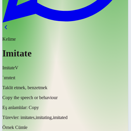
Kelime
Imitate
Imitate
V
ˈɪmɪteɪt
Taklit etmek, benzetmek
Copy the speech or behaviour
Eş anlamlılar:
Copy
Türevler:
imitates,imitating,imitated
Örnek Cümle