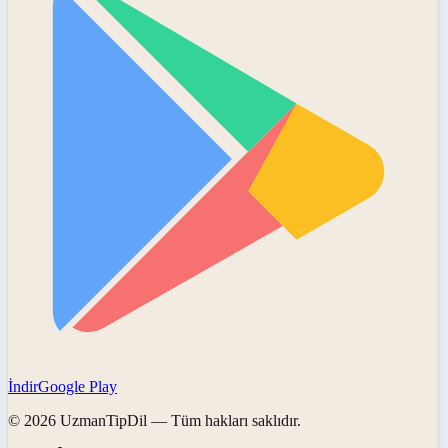
İndir
Google Play
©
2026
UzmanTipDil
— Tüm hakları saklıdır.