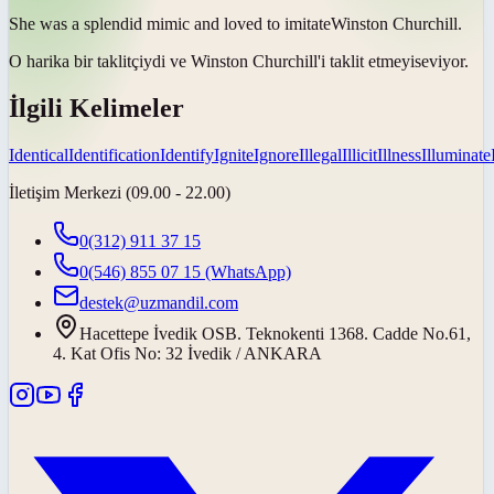
She was a splendid mimic and loved to
imitate
Winston Churchill.
O harika bir taklitçiydi ve Winston Churchill'i
taklit etmeyi
seviyor.
İlgili Kelimeler
Identical
Identification
Identify
Ignite
Ignore
Illegal
Illicit
Illness
Illuminate
İletişim Merkezi (09.00 - 22.00)
0(312) 911 37 15
0(546) 855 07 15
(WhatsApp)
destek@uzmandil.com
Hacettepe İvedik OSB. Teknokenti 1368. Cadde No.61,
4. Kat Ofis No: 32 İvedik / ANKARA