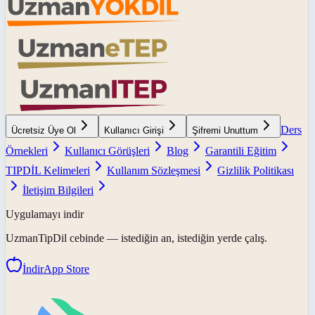
Ders
Ücretsiz Üye Ol
Kullanıcı Girişi
Şifremi Unuttum
Örnekleri
Kullanıcı Görüşleri
Blog
Garantili Eğitim
TIPDİL Kelimeleri
Kullanım Sözleşmesi
Gizlilik Politikası
İletişim Bilgileri
Uygulamayı indir
UzmanTipDil
cebinde — istediğin an, istediğin yerde çalış.
İndir
App Store