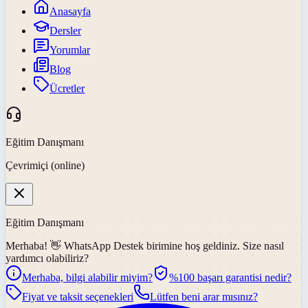
Anasayfa
Dersler
Yorumlar
Blog
Ücretler
Eğitim Danışmanı
Çevrimiçi (online)
Eğitim Danışmanı
Merhaba! 👋
WhatsApp Destek
birimine hoş geldiniz. Size nasıl
yardımcı olabiliriz?
Merhaba, bilgi alabilir miyim?
%100 başarı garantisi nedir?
Fiyat ve taksit seçenekleri
Lütfen beni arar mısınız?