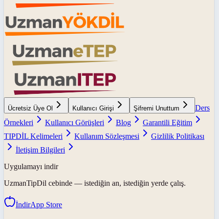
Ders
Ücretsiz Üye Ol
Kullanıcı Girişi
Şifremi Unuttum
Örnekleri
Kullanıcı Görüşleri
Blog
Garantili Eğitim
TIPDİL Kelimeleri
Kullanım Sözleşmesi
Gizlilik Politikası
İletişim Bilgileri
Uygulamayı indir
UzmanTipDil
cebinde — istediğin an, istediğin yerde çalış.
İndir
App Store