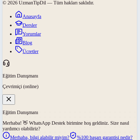
©
2026
UzmanTipDil
— Tüm hakları saklıdır.
Anasayfa
Dersler
Yorumlar
Blog
Ücretler
Eğitim Danışmanı
Çevrimiçi (online)
Eğitim Danışmanı
Merhaba! 👋
WhatsApp Destek
birimine hoş geldiniz. Size nasıl
yardımcı olabiliriz?
Merhaba, bilgi alabilir miyim?
%100 başarı garantisi nedir?