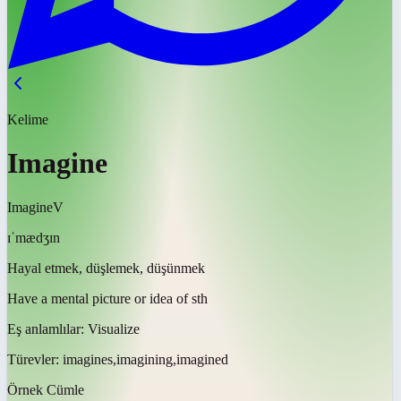
Kelime
Imagine
Imagine
V
ɪˈmædʒɪn
Hayal etmek, düşlemek, düşünmek
Have a mental picture or idea of sth
Eş anlamlılar:
Visualize
Türevler:
imagines,imagining,imagined
Örnek Cümle