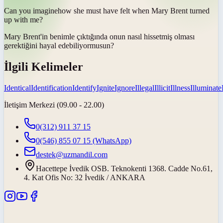
Can you
imagine
how she must have felt when Mary Brent turned
up with me?
Mary Brent'in benimle çıktığında onun nasıl hissetmiş olması
gerektiğini
hayal edebiliyor
musun?
İlgili Kelimeler
Identical
Identification
Identify
Ignite
Ignore
Illegal
Illicit
Illness
Illuminate
İletişim Merkezi (09.00 - 22.00)
0(312) 911 37 15
0(546) 855 07 15
(WhatsApp)
destek@uzmandil.com
Hacettepe İvedik OSB. Teknokenti 1368. Cadde No.61,
4. Kat Ofis No: 32 İvedik / ANKARA