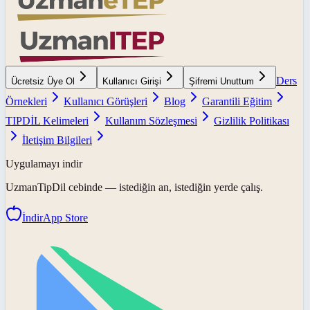
Ders
Ücretsiz Üye Ol
Kullanıcı Girişi
Şifremi Unuttum
Örnekleri
Kullanıcı Görüşleri
Blog
Garantili Eğitim
TIPDİL Kelimeleri
Kullanım Sözleşmesi
Gizlilik Politikası
İletişim Bilgileri
Uygulamayı indir
UzmanTipDil
cebinde — istediğin an, istediğin yerde çalış.
İndir
App Store