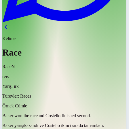
Kelime
Race
Race
N
reɪs
Yarış, ırk
Türevler:
Races
Örnek Cümle
Baker won the
race
and Costello finished second.
Baker
yarışı
kazandı ve Costello ikinci sırada tamamladı.