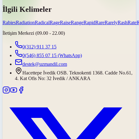
İlgili Kelimeler
Rabies
Radiation
Radical
Rage
Raise
Range
Rapid
Rare
Rarely
Rash
Rate
R
İletişim Merkezi (09.00 - 22.00)
0(312) 911 37 15
0(546) 855 07 15
(WhatsApp)
destek@uzmandil.com
Hacettepe İvedik OSB. Teknokenti 1368. Cadde No.61,
4. Kat Ofis No: 32 İvedik / ANKARA