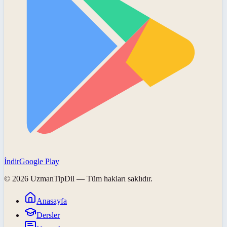
İndir
Google Play
©
2026
UzmanTipDil
— Tüm hakları saklıdır.
Anasayfa
Dersler