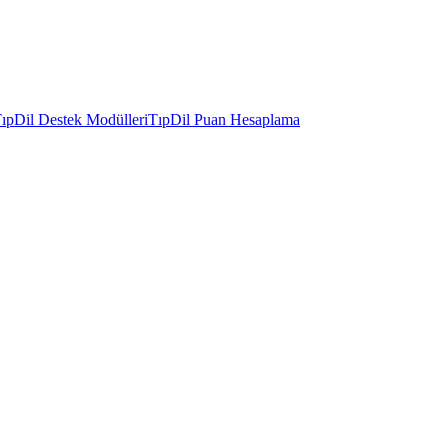
ıpDil Destek Modülleri
TıpDil Puan Hesaplama