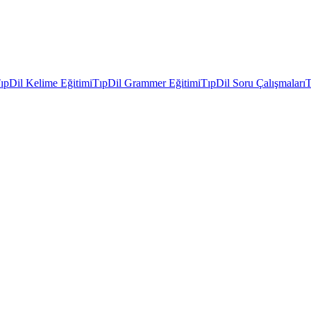
ıpDil Kelime Eğitimi
TıpDil Grammer Eğitimi
TıpDil Soru Çalışmaları
T