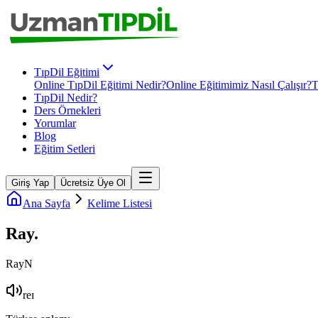
TıpDil Eğitimi
Online TıpDil Eğitimi Nedir?
Online Eğitimimiz Nasıl Çalışır?
T
TıpDil Nedir?
Ders Örnekleri
Yorumlar
Blog
Eğitim Setleri
Giriş Yap
Ücretsiz Üye Ol
Ana Sayfa
Kelime Listesi
Ray
.
Ray
N
reɪ