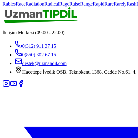
Rabies
Race
Radiation
Radical
Rage
Raise
Range
Rapid
Rare
Rarely
Rash
İletişim Merkezi (09.00 - 22.00)
0(312) 911 37 15
0(850) 302 67 15
destek@uzmandil.com
Hacettepe İvedik OSB. Teknokenti 1368. Cadde No.61, 4