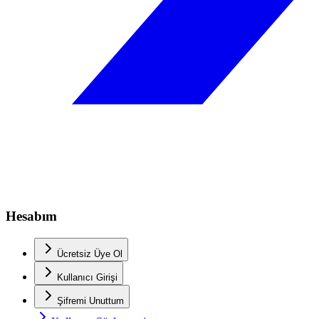
Hesabım
Ücretsiz Üye Ol
Kullanıcı Girişi
Şifremi Unuttum