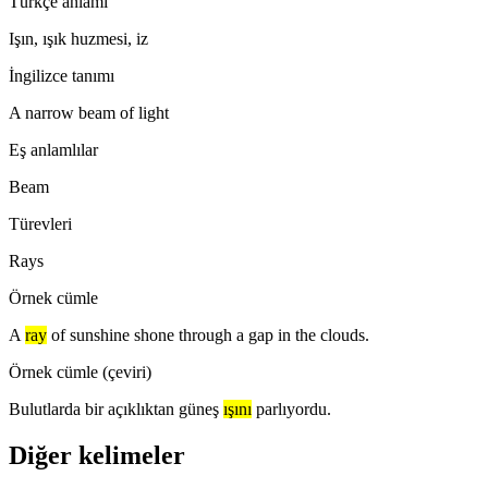
Türkçe anlamı
Işın, ışık huzmesi, iz
İngilizce tanımı
A narrow beam of light
Eş anlamlılar
Beam
Türevleri
Rays
Örnek cümle
A
ray
of sunshine shone through a gap in the clouds.
Örnek cümle (çeviri)
Bulutlarda bir açıklıktan güneş
ışını
parlıyordu.
Diğer kelimeler