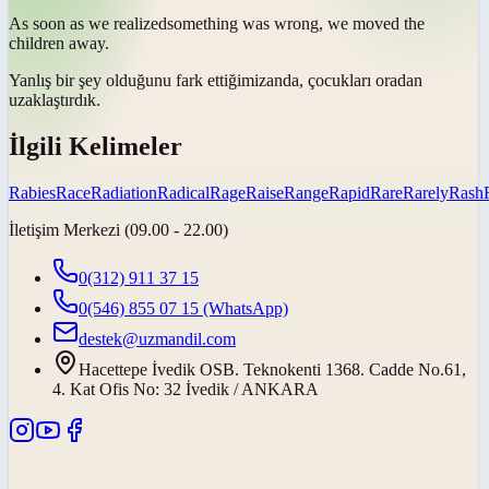
As soon as we
realized
something was wrong, we moved the
children away.
Yanlış bir şey olduğunu
fark ettiğimiz
anda, çocukları oradan
uzaklaştırdık.
İlgili Kelimeler
Rabies
Race
Radiation
Radical
Rage
Raise
Range
Rapid
Rare
Rarely
Rash
İletişim Merkezi (09.00 - 22.00)
0(312) 911 37 15
0(546) 855 07 15
(WhatsApp)
destek@uzmandil.com
Hacettepe İvedik OSB. Teknokenti 1368. Cadde No.61,
4. Kat Ofis No: 32 İvedik / ANKARA