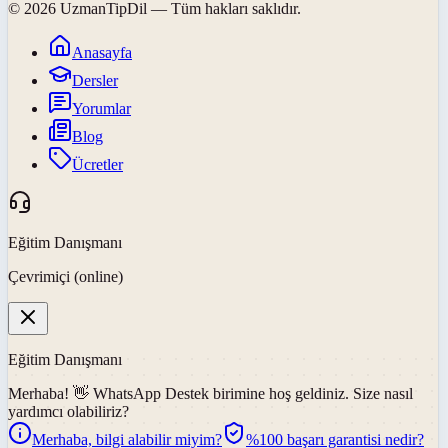
©
2026
UzmanTipDil
— Tüm hakları saklıdır.
Anasayfa
Dersler
Yorumlar
Blog
Ücretler
Eğitim Danışmanı
Çevrimiçi (online)
Eğitim Danışmanı
Merhaba! 👋
WhatsApp Destek
birimine hoş geldiniz. Size nasıl
yardımcı olabiliriz?
Merhaba, bilgi alabilir miyim?
%100 başarı garantisi nedir?