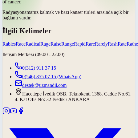
of cancer.
Radyasyona
maruz kalmak ve bazı kanser türleri arasında açık bir
bağlantı vardır.
İlgili Kelimeler
Rabies
Race
Radical
Rage
Raise
Range
Rapid
Rare
Rarely
Rash
Rate
Rathe
İletişim Merkezi (09.00 - 22.00)
0(312) 911 37 15
0(546) 855 07 15
(WhatsApp)
destek@uzmandil.com
Hacettepe İvedik OSB. Teknokenti 1368. Cadde No.61,
4. Kat Ofis No: 32 İvedik / ANKARA