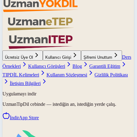
Ders
Ücretsiz Üye Ol
Kullanıcı Girişi
Şifremi Unuttum
Örnekleri
Kullanıcı Görüşleri
Blog
Garantili Eğitim
TIPDİL Kelimeleri
Kullanım Sözleşmesi
Gizlilik Politikası
İletişim Bilgileri
Uygulamayı indir
UzmanTipDil
cebinde — istediğin an, istediğin yerde çalış.
İndir
App Store