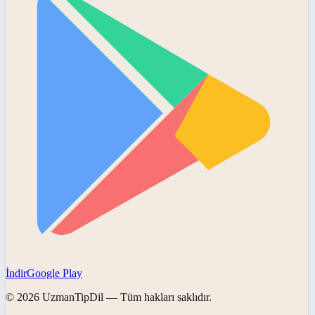
İndir
Google Play
©
2026
UzmanTipDil
— Tüm hakları saklıdır.