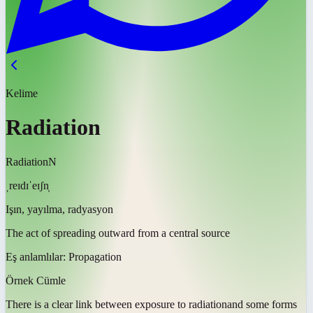
Kelime
Radiation
Radiation
N
ˌreɪdɪˈeɪʃn̩
Işın, yayılma, radyasyon
The act of spreading outward from a central source
Eş anlamlılar:
Propagation
Örnek Cümle
There is a clear link between exposure to
radiation
and some forms