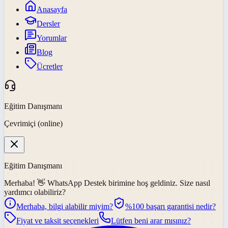
Anasayfa
Dersler
Yorumlar
Blog
Ücretler
Eğitim Danışmanı
Çevrimiçi (online)
Eğitim Danışmanı
Merhaba! 👋
WhatsApp Destek
birimine hoş geldiniz. Size nasıl
yardımcı olabiliriz?
Merhaba, bilgi alabilir miyim?
%100 başarı garantisi nedir?
Fiyat ve taksit seçenekleri
Lütfen beni arar mısınız?