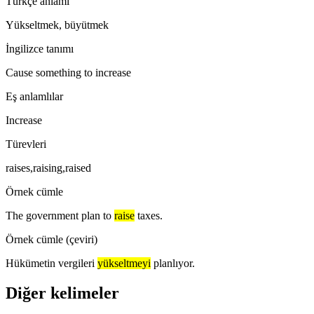
Türkçe anlamı
Yükseltmek, büyütmek
İngilizce tanımı
Cause something to increase
Eş anlamlılar
Increase
Türevleri
raises,raising,raised
Örnek cümle
The government plan to
raise
taxes.
Örnek cümle (çeviri)
Hükümetin vergileri
yükseltmeyi
planlıyor.
Diğer kelimeler