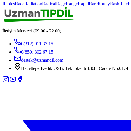
Rabies
Race
Radiation
Radical
Rage
Range
Rapid
Rare
Rarely
Rash
Rate
R
İletişim Merkezi (09.00 - 22.00)
0(312) 911 37 15
0(850) 302 67 15
destek@uzmandil.com
Hacettepe İvedik OSB. Teknokenti 1368. Cadde No.61, 4