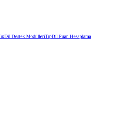
ıpDil Destek Modülleri
TıpDil Puan Hesaplama