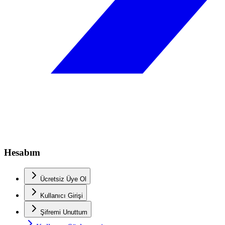
Hesabım
Ücretsiz Üye Ol
Kullanıcı Girişi
Şifremi Unuttum