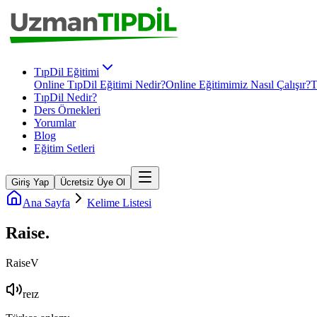
TıpDil Eğitimi
Online TıpDil Eğitimi Nedir?
Online Eğitimimiz Nasıl Çalışır?
T
TıpDil Nedir?
Ders Örnekleri
Yorumlar
Blog
Eğitim Setleri
Giriş Yap
Ücretsiz Üye Ol
Ana Sayfa
Kelime Listesi
Raise
.
Raise
V
reɪz