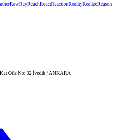
ather
Raw
Ray
Reach
React
Reaction
Reality
Realize
Reason
. Kat Ofis No: 32 İvedik / ANKARA