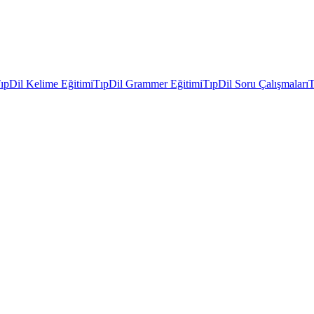
ıpDil Kelime Eğitimi
TıpDil Grammer Eğitimi
TıpDil Soru Çalışmaları
T