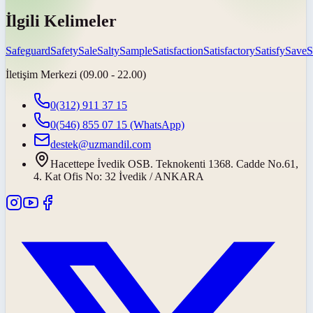
İlgili Kelimeler
Safeguard
Safety
Sale
Salty
Sample
Satisfaction
Satisfactory
Satisfy
Save
S
İletişim Merkezi (09.00 - 22.00)
0(312) 911 37 15
0(546) 855 07 15
(WhatsApp)
destek@uzmandil.com
Hacettepe İvedik OSB. Teknokenti 1368. Cadde No.61,
4. Kat Ofis No: 32 İvedik / ANKARA