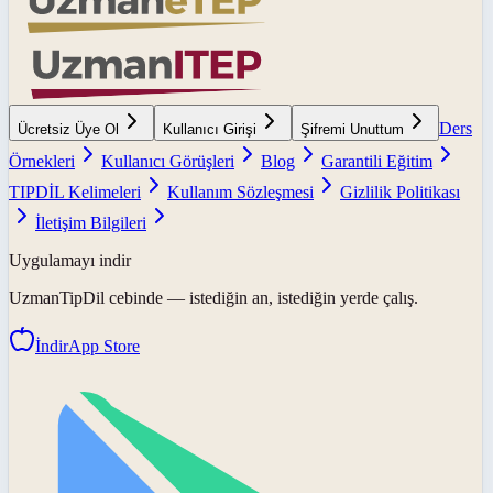
Ders
Ücretsiz Üye Ol
Kullanıcı Girişi
Şifremi Unuttum
Örnekleri
Kullanıcı Görüşleri
Blog
Garantili Eğitim
TIPDİL Kelimeleri
Kullanım Sözleşmesi
Gizlilik Politikası
İletişim Bilgileri
Uygulamayı indir
UzmanTipDil
cebinde — istediğin an, istediğin yerde çalış.
İndir
App Store