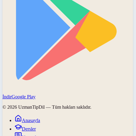
İndir
Google Play
©
2026
UzmanTipDil
— Tüm hakları saklıdır.
Anasayfa
Dersler