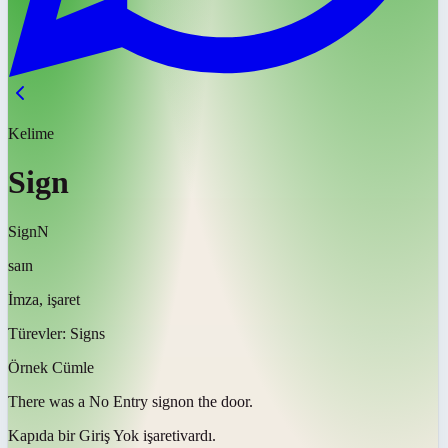
Kelime
Sign
Sign
N
saɪn
İmza, işaret
Türevler:
Signs
Örnek Cümle
There was a No Entry
sign
on the door.
Kapıda bir Giriş Yok
işareti
vardı.