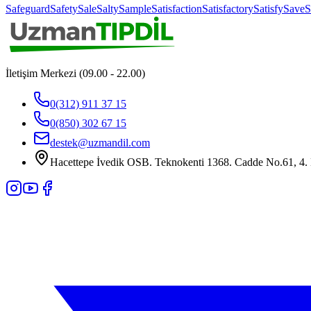
Safeguard
Safety
Sale
Salty
Sample
Satisfaction
Satisfactory
Satisfy
Save
S
İletişim Merkezi (09.00 - 22.00)
0(312) 911 37 15
0(850) 302 67 15
destek@uzmandil.com
Hacettepe İvedik OSB. Teknokenti 1368. Cadde No.61, 4