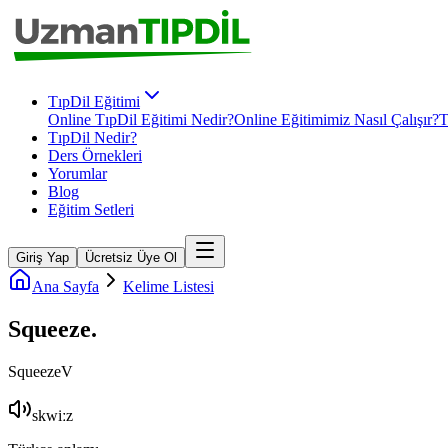
TıpDil Eğitimi
Online TıpDil Eğitimi Nedir?
Online Eğitimimiz Nasıl Çalışır?
T
TıpDil Nedir?
Ders Örnekleri
Yorumlar
Blog
Eğitim Setleri
Giriş Yap
Ücretsiz Üye Ol
Ana Sayfa
Kelime Listesi
Squeeze
.
Squeeze
V
skwiːz