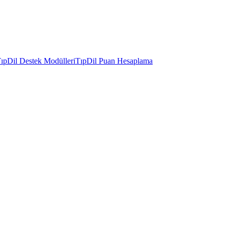
ıpDil Destek Modülleri
TıpDil Puan Hesaplama