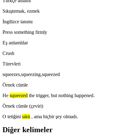
Türkçe anlamı
Sıkıştırmak, ezmek
İngilizce tanımı
Press something firmly
Eş anlamlılar
Crush
Türevleri
squeezes,squeezing,squeezed
Örnek cümle
He
squeezed
the trigger, but nothing happened.
Örnek cümle (çeviri)
O tetiğini
sıktı
, ama hiçbir şey olmadı.
Diğer kelimeler