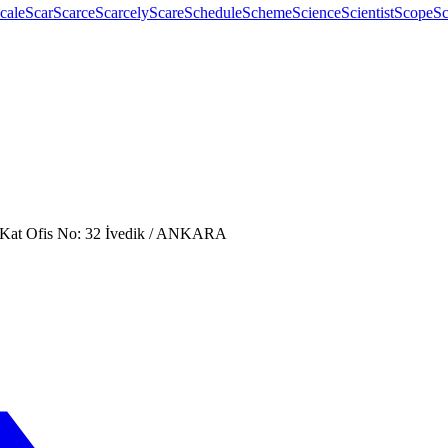
cale
Scar
Scarce
Scarcely
Scare
Schedule
Scheme
Science
Scientist
Scope
Sc
. Kat Ofis No: 32 İvedik / ANKARA