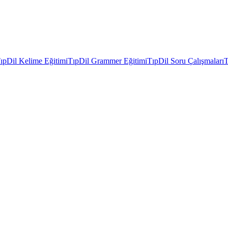
ıpDil Kelime Eğitimi
TıpDil Grammer Eğitimi
TıpDil Soru Çalışmaları
T