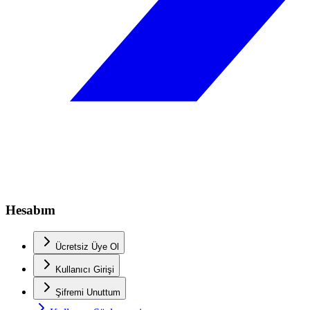
Hesabım
Ücretsiz Üye Ol
Kullanıcı Girişi
Şifremi Unuttum