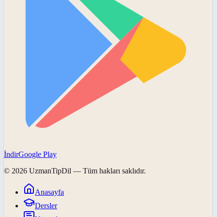
İndir
Google Play
©
2026
UzmanTipDil
— Tüm hakları saklıdır.
Anasayfa
Dersler