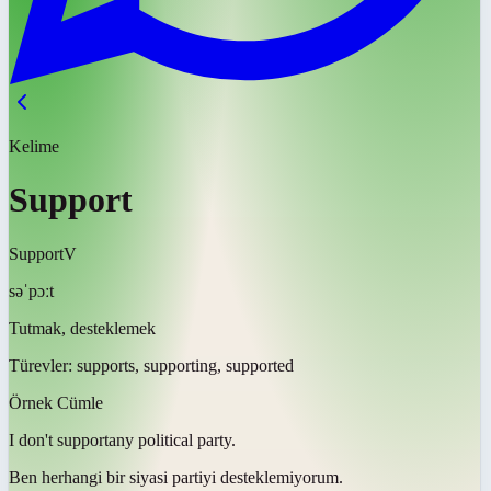
Kelime
Support
Support
V
səˈpɔːt
Tutmak, desteklemek
Türevler:
supports, supporting, supported
Örnek Cümle
I don't
support
any political party.
Ben herhangi bir siyasi partiyi
desteklemiyorum
.