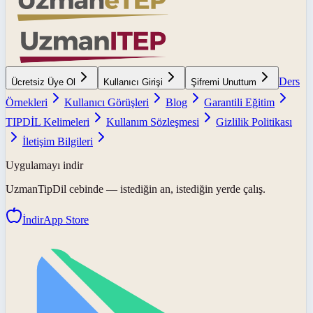
Ders
Ücretsiz Üye Ol
Kullanıcı Girişi
Şifremi Unuttum
Örnekleri
Kullanıcı Görüşleri
Blog
Garantili Eğitim
TIPDİL Kelimeleri
Kullanım Sözleşmesi
Gizlilik Politikası
İletişim Bilgileri
Uygulamayı indir
UzmanTipDil
cebinde — istediğin an, istediğin yerde çalış.
İndir
App Store