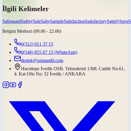
İlgili Kelimeler
Safeguard
Safety
Sale
Salty
Sample
Satisfaction
Satisfactory
Satisfy
Save
S
İletişim Merkezi (09.00 - 22.00)
0(312) 911 37 15
0(546) 855 07 15
(WhatsApp)
destek@uzmandil.com
Hacettepe İvedik OSB. Teknokenti 1368. Cadde No.61,
4. Kat Ofis No: 32 İvedik / ANKARA