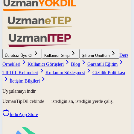
Ders
Ücretsiz Üye Ol
Kullanıcı Girişi
Şifremi Unuttum
Örnekleri
Kullanıcı Görüşleri
Blog
Garantili Eğitim
TIPDİL Kelimeleri
Kullanım Sözleşmesi
Gizlilik Politikası
İletişim Bilgileri
Uygulamayı indir
UzmanTipDil
cebinde — istediğin an, istediğin yerde çalış.
İndir
App Store