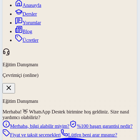
Anasayfa
Dersler
Yorumlar
Blog
Ücretler
Eğitim Danışmanı
Çevrimiçi (online)
Eğitim Danışmanı
Merhaba! 👋
WhatsApp Destek
birimine hoş geldiniz. Size nasıl
yardımcı olabiliriz?
Merhaba, bilgi alabilir miyim?
%100 başarı garantisi nedir?
Fiyat ve taksit seçenekleri
Lütfen beni arar mısınız?