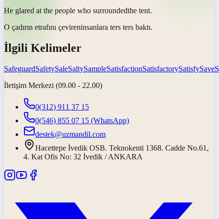
He glared at the people who
surrounded
the tent.
O çadırın
etrafını çeviren
insanlara ters ters baktı.
İlgili Kelimeler
Safeguard
Safety
Sale
Salty
Sample
Satisfaction
Satisfactory
Satisfy
Save
S
İletişim Merkezi (09.00 - 22.00)
0(312) 911 37 15
0(546) 855 07 15
(WhatsApp)
destek@uzmandil.com
Hacettepe İvedik OSB. Teknokenti 1368. Cadde No.61,
4. Kat Ofis No: 32 İvedik / ANKARA