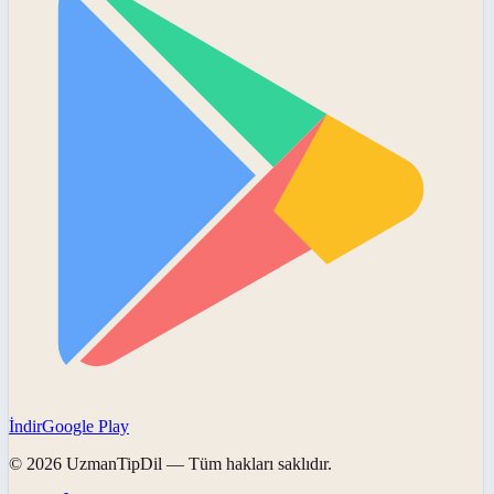
İndir
Google Play
©
2026
UzmanTipDil
— Tüm hakları saklıdır.