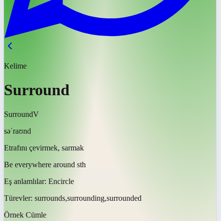
Kelime
Surround
Surround
V
səˈraʊnd
Etrafını çevirmek, sarmak
Be everywhere around sth
Eş anlamlılar:
Encircle
Türevler:
surrounds,surrounding,surrounded
Örnek Cümle