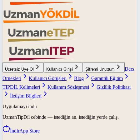
Ders
Ücretsiz Üye Ol
Kullanıcı Girişi
Şifremi Unuttum
Örnekleri
Kullanıcı Görüşleri
Blog
Garantili Eğitim
TIPDİL Kelimeleri
Kullanım Sözleşmesi
Gizlilik Politikası
İletişim Bilgileri
Uygulamayı indir
UzmanTipDil
cebinde — istediğin an, istediğin yerde çalış.
İndir
App Store