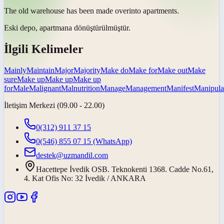
The old warehouse has been
made over
into apartments.
Eski depo, apartmana
dönüştürülmüştür
.
İlgili Kelimeler
Mainly
Maintain
Major
Majority
Make do
Make for
Make out
Make
sure
Make up
Make up
Make up
for
Male
Malignant
Malnutrition
Manage
Management
Manifest
Manipula
İletişim Merkezi (09.00 - 22.00)
0(312) 911 37 15
0(546) 855 07 15
(WhatsApp)
destek@uzmandil.com
Hacettepe İvedik OSB. Teknokenti 1368. Cadde No.61,
4. Kat Ofis No: 32 İvedik / ANKARA