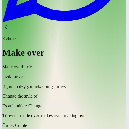
Kelime
Make over
Make over
Phr.V
meɪk ˈəʊvə
Biçimini değiştirmek, dönüştürmek
Change the style of
Eş anlamlılar:
Change
Türevler:
made over, makes over, making over
Örnek Cümle