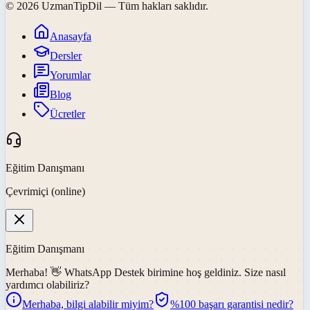
©
2026
UzmanTipDil
— Tüm hakları saklıdır.
Anasayfa
Dersler
Yorumlar
Blog
Ücretler
Eğitim Danışmanı
Çevrimiçi (online)
Eğitim Danışmanı
Merhaba! 👋
WhatsApp Destek
birimine hoş geldiniz. Size nasıl
yardımcı olabiliriz?
Merhaba, bilgi alabilir miyim?
%100 başarı garantisi nedir?