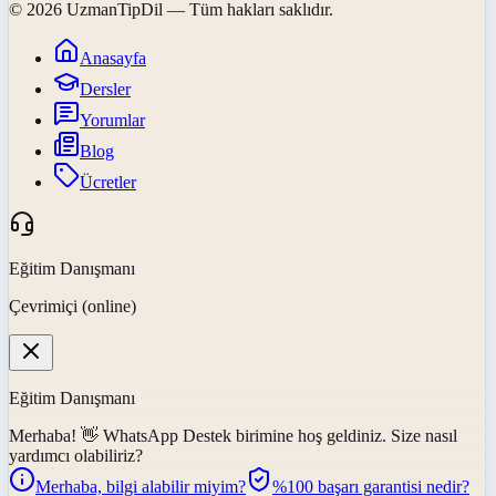
©
2026
UzmanTipDil
— Tüm hakları saklıdır.
Anasayfa
Dersler
Yorumlar
Blog
Ücretler
Eğitim Danışmanı
Çevrimiçi (online)
Eğitim Danışmanı
Merhaba! 👋
WhatsApp Destek
birimine hoş geldiniz. Size nasıl
yardımcı olabiliriz?
Merhaba, bilgi alabilir miyim?
%100 başarı garantisi nedir?