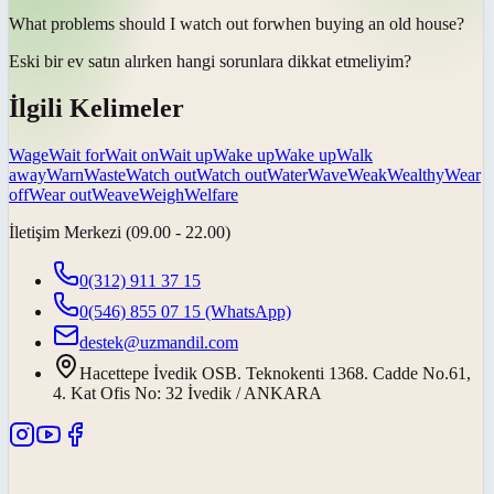
What problems should I
watch out for
when buying an old house?
Eski bir ev satın alırken hangi sorunlara
dikkat etmeliyim
?
İlgili Kelimeler
Wage
Wait for
Wait on
Wait up
Wake up
Wake up
Walk
away
Warn
Waste
Watch out
Watch out
Water
Wave
Weak
Wealthy
Wear
off
Wear out
Weave
Weigh
Welfare
İletişim Merkezi (09.00 - 22.00)
0(312) 911 37 15
0(546) 855 07 15
(WhatsApp)
destek@uzmandil.com
Hacettepe İvedik OSB. Teknokenti 1368. Cadde No.61,
4. Kat Ofis No: 32 İvedik / ANKARA