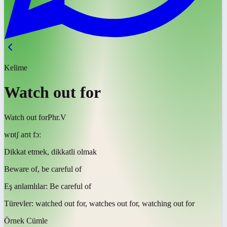
Kelime
Watch out for
Watch out for
Phr.V
wɒtʃ aʊt fɔː
Dikkat etmek, dikkatli olmak
Beware of, be careful of
Eş anlamlılar:
Be careful of
Türevler:
watched out for, watches out for, watching out for
Örnek Cümle