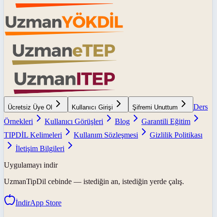
Ders
Ücretsiz Üye Ol
Kullanıcı Girişi
Şifremi Unuttum
Örnekleri
Kullanıcı Görüşleri
Blog
Garantili Eğitim
TIPDİL Kelimeleri
Kullanım Sözleşmesi
Gizlilik Politikası
İletişim Bilgileri
Uygulamayı indir
UzmanTipDil
cebinde — istediğin an, istediğin yerde çalış.
İndir
App Store