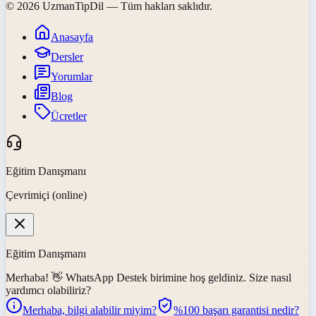
©
2026
UzmanTipDil
— Tüm hakları saklıdır.
Anasayfa
Dersler
Yorumlar
Blog
Ücretler
Eğitim Danışmanı
Çevrimiçi (online)
Eğitim Danışmanı
Merhaba! 👋
WhatsApp Destek
birimine hoş geldiniz. Size nasıl
yardımcı olabiliriz?
Merhaba, bilgi alabilir miyim?
%100 başarı garantisi nedir?