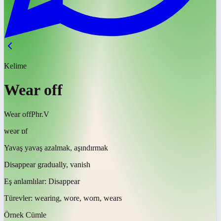
Kelime
Wear off
Wear off
Phr.V
weər ɒf
Yavaş yavaş azalmak, aşındırmak
Disappear gradually, vanish
Eş anlamlılar:
Disappear
Türevler:
wearing, wore, worn, wears
Örnek Cümle