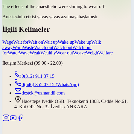
The effects of the anaesthetic were starting to
wear off
.
Anestezinin etkisi
yavaş yavaş azalmaya
başlamıştı.
İlgili Kelimeler
Wage
Wait for
Wait on
Wait up
Wake up
Wake up
Walk
away
Warn
Waste
Watch out
Watch out
Watch out
for
Water
Wave
Weak
Wealthy
Wear out
Weave
Weigh
Welfare
İletişim Merkezi (09.00 - 22.00)
0(312) 911 37 15
0(546) 855 07 15
(WhatsApp)
destek@uzmandil.com
Hacettepe İvedik OSB. Teknokenti 1368. Cadde No.61,
4. Kat Ofis No: 32 İvedik / ANKARA