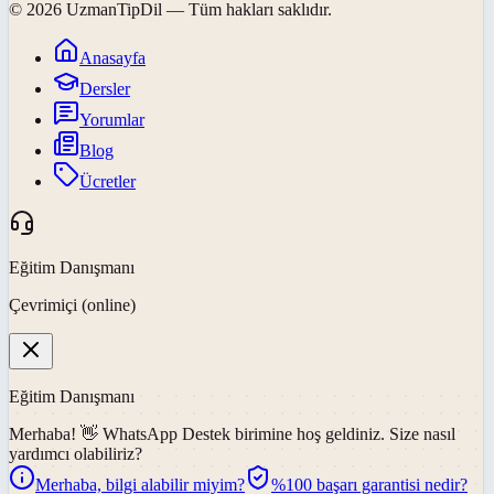
©
2026
UzmanTipDil
— Tüm hakları saklıdır.
Anasayfa
Dersler
Yorumlar
Blog
Ücretler
Eğitim Danışmanı
Çevrimiçi (online)
Eğitim Danışmanı
Merhaba! 👋
WhatsApp Destek
birimine hoş geldiniz. Size nasıl
yardımcı olabiliriz?
Merhaba, bilgi alabilir miyim?
%100 başarı garantisi nedir?