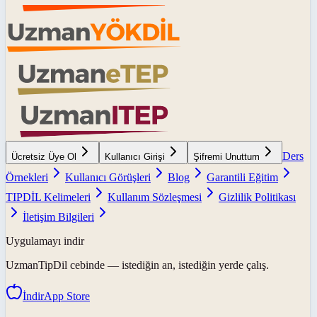
Ders
Ücretsiz Üye Ol
Kullanıcı Girişi
Şifremi Unuttum
Örnekleri
Kullanıcı Görüşleri
Blog
Garantili Eğitim
TIPDİL Kelimeleri
Kullanım Sözleşmesi
Gizlilik Politikası
İletişim Bilgileri
Uygulamayı indir
UzmanTipDil
cebinde — istediğin an, istediğin yerde çalış.
İndir
App Store