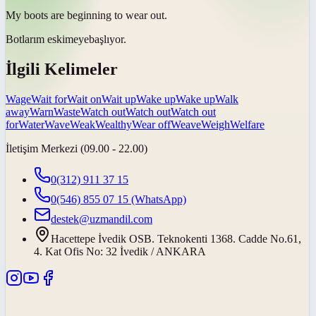
My boots are beginning to
wear out
.
Botlarım
eskimeye
başlıyor.
İlgili Kelimeler
Wage
Wait for
Wait on
Wait up
Wake up
Wake up
Walk
away
Warn
Waste
Watch out
Watch out
Watch out
for
Water
Wave
Weak
Wealthy
Wear off
Weave
Weigh
Welfare
İletişim Merkezi (09.00 - 22.00)
0(312) 911 37 15
0(546) 855 07 15
(WhatsApp)
destek@uzmandil.com
Hacettepe İvedik OSB. Teknokenti 1368. Cadde No.61,
4. Kat Ofis No: 32 İvedik / ANKARA