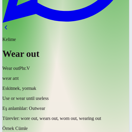
Kelime
Wear out
Wear out
Phr.V
weər aʊt
Eskitmek, yormak
Use or wear until useless
Eş anlamlılar:
Outwear
Türevler:
wore out, wears out, worn out, wearing out
Örnek Cümle