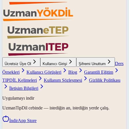
Ders
Ücretsiz Üye Ol
Kullanıcı Girişi
Şifremi Unuttum
Örnekleri
Kullanıcı Görüşleri
Blog
Garantili Eğitim
TIPDİL Kelimeleri
Kullanım Sözleşmesi
Gizlilik Politikası
İletişim Bilgileri
Uygulamayı indir
UzmanTipDil
cebinde — istediğin an, istediğin yerde çalış.
İndir
App Store