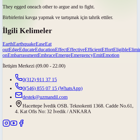
They
egged on
each other to argue and to fight.
Birbirlerini kavga yapmak ve tartışmak için
tahrik ettiler
.
İlgili Kelimeler
Earth
Earthquake
Ease
Eat
out
Edge
Educate
Education
Effect
Effective
Efficient
Effort
Eligible
Elimi
on
Embarrassment
Embrace
Emerge
Emergency
Emit
Emotion
İletişim Merkezi (09.00 - 22.00)
0(312) 911 37 15
0(546) 855 07 15
(WhatsApp)
destek@uzmandil.com
Hacettepe İvedik OSB. Teknokenti 1368. Cadde No.61,
4. Kat Ofis No: 32 İvedik / ANKARA