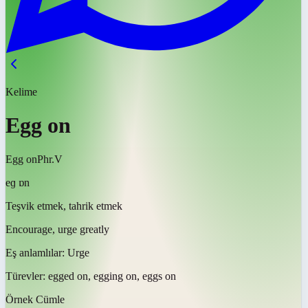
Kelime
Egg on
Egg on
Phr.V
eɡ ɒn
Teşvik etmek, tahrik etmek
Encourage, urge greatly
Eş anlamlılar:
Urge
Türevler:
egged on, egging on, eggs on
Örnek Cümle