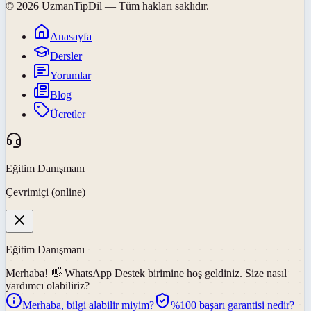
©
2026
UzmanTipDil
— Tüm hakları saklıdır.
Anasayfa
Dersler
Yorumlar
Blog
Ücretler
Eğitim Danışmanı
Çevrimiçi (online)
Eğitim Danışmanı
Merhaba! 👋
WhatsApp Destek
birimine hoş geldiniz. Size nasıl
yardımcı olabiliriz?
Merhaba, bilgi alabilir miyim?
%100 başarı garantisi nedir?