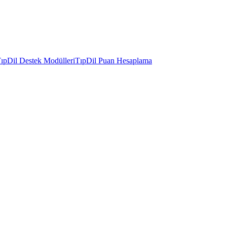
ıpDil Destek Modülleri
TıpDil Puan Hesaplama