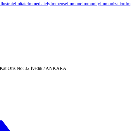
Illustrate
Imitate
Immediately
Immense
Immune
Immunity
Immunization
Im
. Kat Ofis No: 32 İvedik / ANKARA