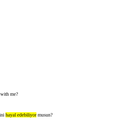
 with me?
ini
hayal edebiliyor
musun?