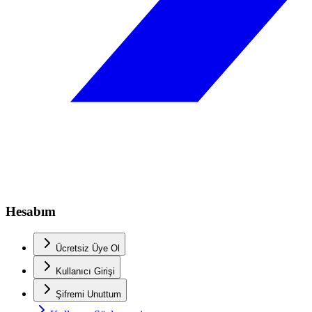
Hesabım
Ücretsiz Üye Ol
Kullanıcı Girişi
Şifremi Unuttum