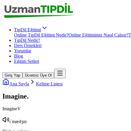
TıpDil Eğitimi
Online TıpDil Eğitimi Nedir?
Online Eğitimimiz Nasıl Çalışır?
T
TıpDil Nedir?
Ders Örnekleri
Yorumlar
Blog
Eğitim Setleri
Giriş Yap
Ücretsiz Üye Ol
Ana Sayfa
Kelime Listesi
Imagine
.
Imagine
V
ɪˈmædʒɪn