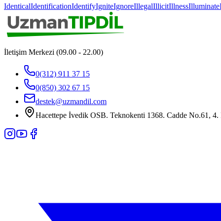
Identical
Identification
Identify
Ignite
Ignore
Illegal
Illicit
Illness
Illuminate
İletişim Merkezi (09.00 - 22.00)
0(312) 911 37 15
0(850) 302 67 15
destek@uzmandil.com
Hacettepe İvedik OSB. Teknokenti 1368. Cadde No.61, 4