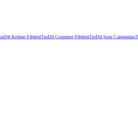
ıpDil Kelime Eğitimi
TıpDil Grammer Eğitimi
TıpDil Soru Çalışmaları
T