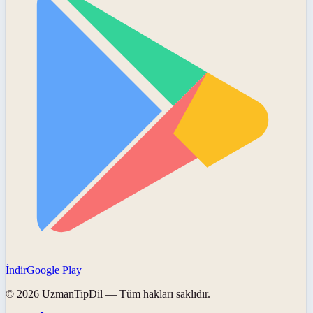
İndir
Google Play
©
2026
UzmanTipDil
— Tüm hakları saklıdır.