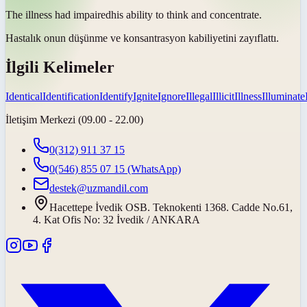
The illness had
impaired
his ability to think and concentrate.
Hastalık onun düşünme ve konsantrasyon kabiliyetini
zayıflattı
.
İlgili Kelimeler
Identical
Identification
Identify
Ignite
Ignore
Illegal
Illicit
Illness
Illuminate
İletişim Merkezi (09.00 - 22.00)
0(312) 911 37 15
0(546) 855 07 15
(WhatsApp)
destek@uzmandil.com
Hacettepe İvedik OSB. Teknokenti 1368. Cadde No.61,
4. Kat Ofis No: 32 İvedik / ANKARA