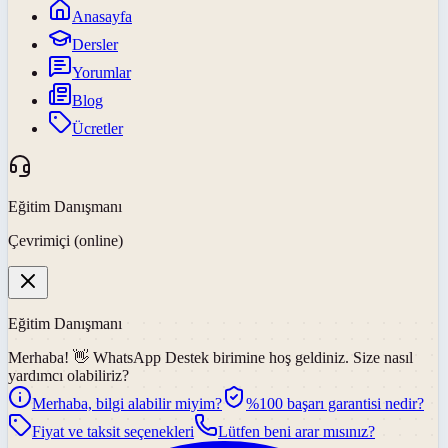
Anasayfa
Dersler
Yorumlar
Blog
Ücretler
Eğitim Danışmanı
Çevrimiçi (online)
Eğitim Danışmanı
Merhaba! 👋
WhatsApp Destek
birimine hoş geldiniz. Size nasıl
yardımcı olabiliriz?
Merhaba, bilgi alabilir miyim?
%100 başarı garantisi nedir?
Fiyat ve taksit seçenekleri
Lütfen beni arar mısınız?