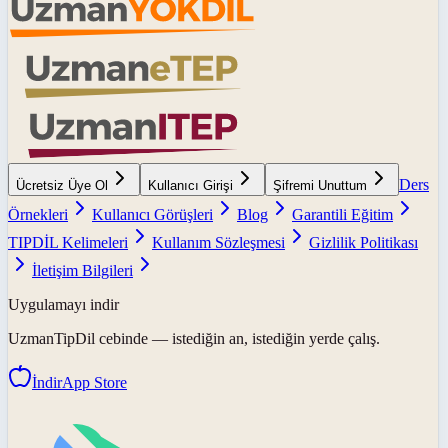
Ders
Ücretsiz Üye Ol
Kullanıcı Girişi
Şifremi Unuttum
Örnekleri
Kullanıcı Görüşleri
Blog
Garantili Eğitim
TIPDİL Kelimeleri
Kullanım Sözleşmesi
Gizlilik Politikası
İletişim Bilgileri
Uygulamayı indir
UzmanTipDil
cebinde — istediğin an, istediğin yerde çalış.
İndir
App Store