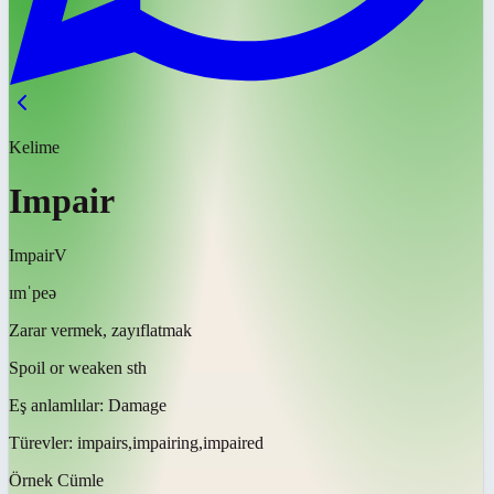
Kelime
Impair
Impair
V
ɪmˈpeə
Zarar vermek, zayıflatmak
Spoil or weaken sth
Eş anlamlılar:
Damage
Türevler:
impairs,impairing,impaired
Örnek Cümle