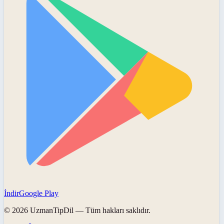
İndir
Google Play
©
2026
UzmanTipDil
— Tüm hakları saklıdır.