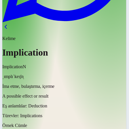
Kelime
Implication
Implication
N
ˌɪmplɪˈkeɪʃn̩
İma etme, bulaştırma, içerme
A possible effect or result
Eş anlamlılar:
Deduction
Türevler:
Implications
Örnek Cümle