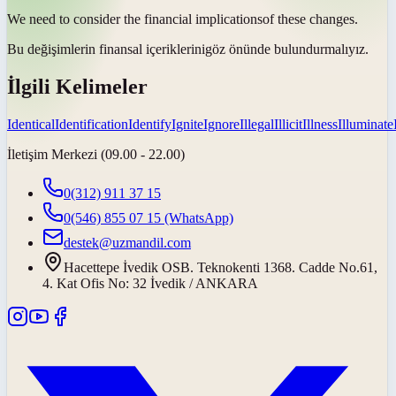
We need to consider the financial
implications
of these changes.
Bu değişimlerin finansal
içeriklerini
göz önünde bulundurmalıyız.
İlgili Kelimeler
Identical
Identification
Identify
Ignite
Ignore
Illegal
Illicit
Illness
Illuminate
İletişim Merkezi (09.00 - 22.00)
0(312) 911 37 15
0(546) 855 07 15
(WhatsApp)
destek@uzmandil.com
Hacettepe İvedik OSB. Teknokenti 1368. Cadde No.61,
4. Kat Ofis No: 32 İvedik / ANKARA