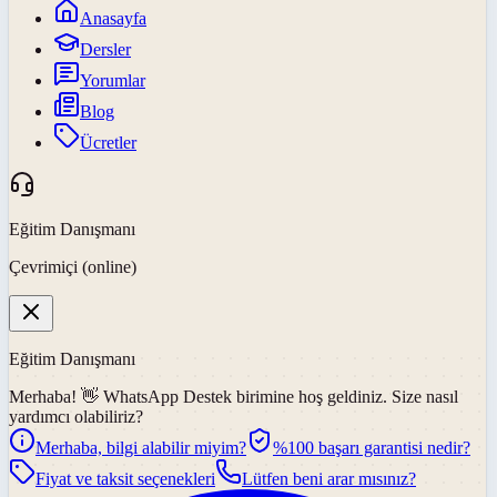
Anasayfa
Dersler
Yorumlar
Blog
Ücretler
Eğitim Danışmanı
Çevrimiçi (online)
Eğitim Danışmanı
Merhaba! 👋
WhatsApp Destek
birimine hoş geldiniz. Size nasıl
yardımcı olabiliriz?
Merhaba, bilgi alabilir miyim?
%100 başarı garantisi nedir?
Fiyat ve taksit seçenekleri
Lütfen beni arar mısınız?