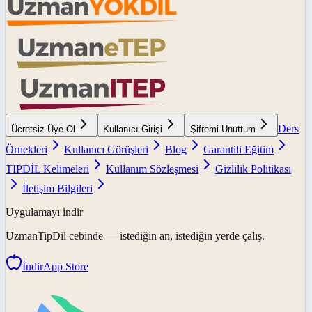
Ders
Ücretsiz Üye Ol
Kullanıcı Girişi
Şifremi Unuttum
Örnekleri
Kullanıcı Görüşleri
Blog
Garantili Eğitim
TIPDİL Kelimeleri
Kullanım Sözleşmesi
Gizlilik Politikası
İletişim Bilgileri
Uygulamayı indir
UzmanTipDil
cebinde — istediğin an, istediğin yerde çalış.
İndir
App Store