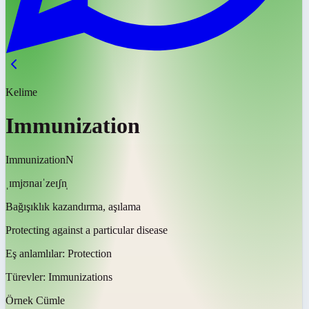
Kelime
Immunization
Immunization
N
ˌɪmjʊnaɪˈzeɪʃn̩
Bağışıklık kazandırma, aşılama
Protecting against a particular disease
Eş anlamlılar:
Protection
Türevler:
Immunizations
Örnek Cümle