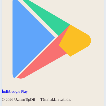
İndir
Google Play
©
2026
UzmanTipDil
— Tüm hakları saklıdır.