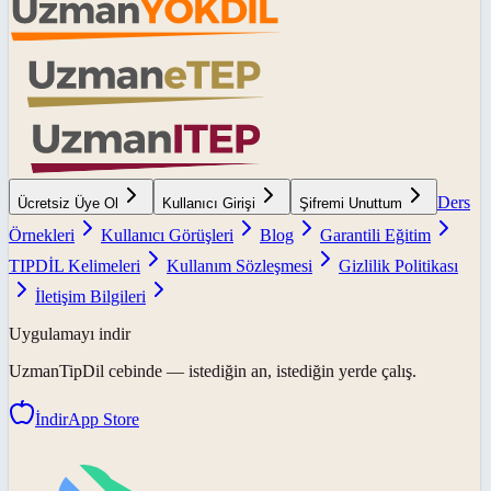
Ders
Ücretsiz Üye Ol
Kullanıcı Girişi
Şifremi Unuttum
Örnekleri
Kullanıcı Görüşleri
Blog
Garantili Eğitim
TIPDİL Kelimeleri
Kullanım Sözleşmesi
Gizlilik Politikası
İletişim Bilgileri
Uygulamayı indir
UzmanTipDil
cebinde — istediğin an, istediğin yerde çalış.
İndir
App Store