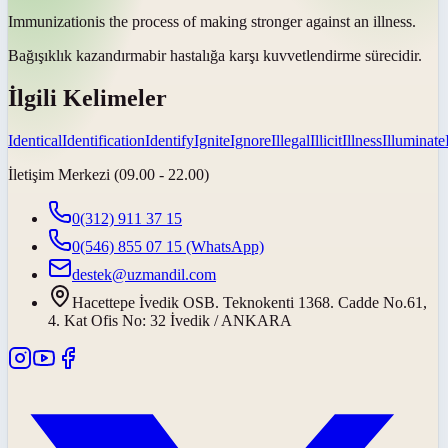
Immunization
is the process of making stronger against an illness.
Bağışıklık kazandırma
bir hastalığa karşı kuvvetlendirme sürecidir.
İlgili Kelimeler
Identical
Identification
Identify
Ignite
Ignore
Illegal
Illicit
Illness
Illuminate
İletişim Merkezi (09.00 - 22.00)
0(312) 911 37 15
0(546) 855 07 15
(WhatsApp)
destek@uzmandil.com
Hacettepe İvedik OSB. Teknokenti 1368. Cadde No.61,
4. Kat Ofis No: 32 İvedik / ANKARA