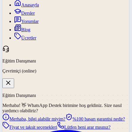
Anasayfa
Dersler
Yorumlar
Blog
Ücretler
Eğitim Danışmanı
Çevrimiçi (online)
Eğitim Danışmanı
Merhaba! 👋
WhatsApp Destek
birimine hoş geldiniz. Size nasıl
yardımcı olabiliriz?
Merhaba, bilgi alabilir miyim?
%100 başarı garantisi nedir?
Fiyat ve taksit seçenekleri
Lütfen beni arar mısınız?