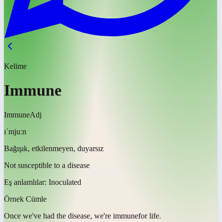
Kelime
Immune
Immune
Adj
ɪˈmjuːn
Bağışık, etkilenmeyen, duyarsız
Not susceptible to a disease
Eş anlamlılar:
Inoculated
Örnek Cümle
Once we've had the disease, we're
immune
for life.