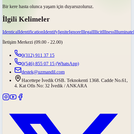
Bir kere hasta olunca yaşam için
duyarsız
oluruz.
İlgili Kelimeler
Identical
Identification
Identify
Ignite
Ignore
Illegal
Illicit
Illness
Illuminate
İletişim Merkezi (09.00 - 22.00)
0(312) 911 37 15
0(546) 855 07 15
(WhatsApp)
destek@uzmandil.com
Hacettepe İvedik OSB. Teknokenti 1368. Cadde No.61,
4. Kat Ofis No: 32 İvedik / ANKARA