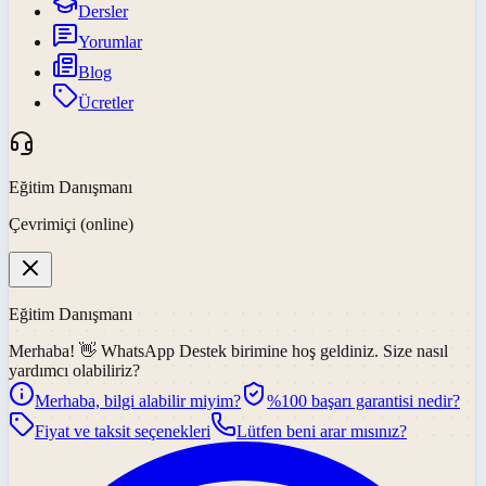
Dersler
Yorumlar
Blog
Ücretler
Eğitim Danışmanı
Çevrimiçi (online)
Eğitim Danışmanı
Merhaba! 👋
WhatsApp Destek
birimine hoş geldiniz. Size nasıl
yardımcı olabiliriz?
Merhaba, bilgi alabilir miyim?
%100 başarı garantisi nedir?
Fiyat ve taksit seçenekleri
Lütfen beni arar mısınız?