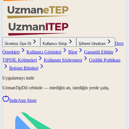
Ders
Ücretsiz Üye Ol
Kullanıcı Girişi
Şifremi Unuttum
Örnekleri
Kullanıcı Görüşleri
Blog
Garantili Eğitim
TIPDİL Kelimeleri
Kullanım Sözleşmesi
Gizlilik Politikası
İletişim Bilgileri
Uygulamayı indir
UzmanTipDil
cebinde — istediğin an, istediğin yerde çalış.
İndir
App Store