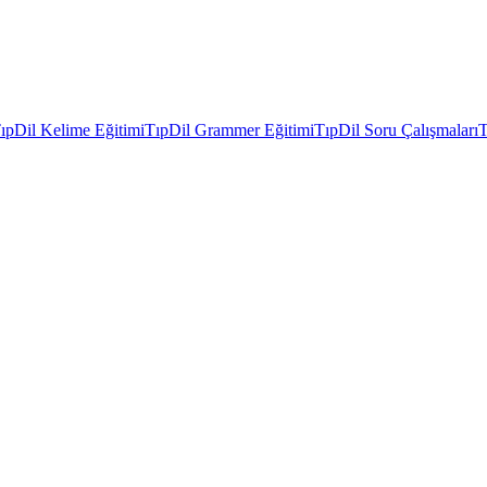
ıpDil Kelime Eğitimi
TıpDil Grammer Eğitimi
TıpDil Soru Çalışmaları
T