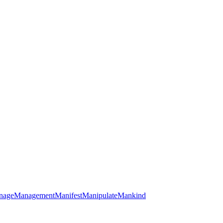
nage
Management
Manifest
Manipulate
Mankind