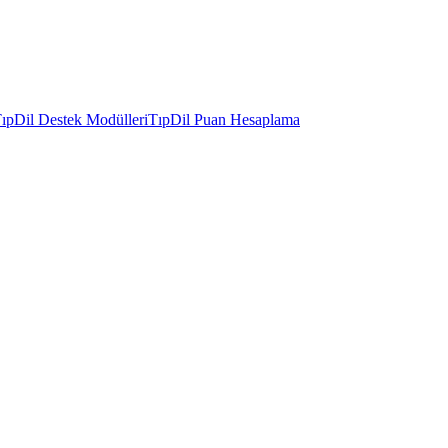
ıpDil Destek Modülleri
TıpDil Puan Hesaplama