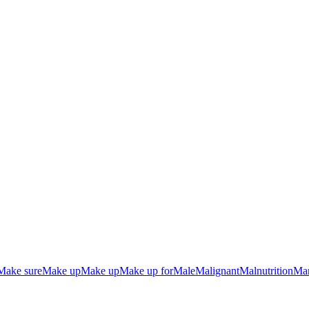
Make sure
Make up
Make up
Make up for
Male
Malignant
Malnutrition
Ma