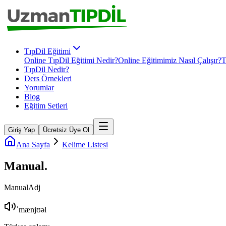
TıpDil Eğitimi
Online TıpDil Eğitimi Nedir?
Online Eğitimimiz Nasıl Çalışır?
T
TıpDil Nedir?
Ders Örnekleri
Yorumlar
Blog
Eğitim Setleri
Giriş Yap
Ücretsiz Üye Ol
Ana Sayfa
Kelime Listesi
Manual
.
Manual
Adj
ˈmænjʊəl