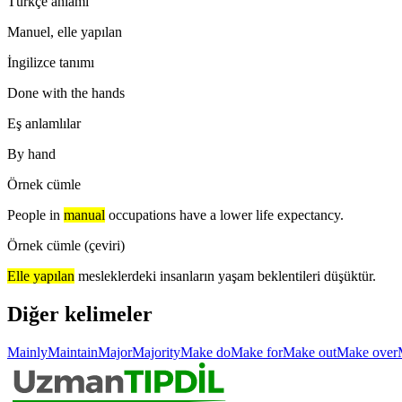
Türkçe anlamı
Manuel, elle yapılan
İngilizce tanımı
Done with the hands
Eş anlamlılar
By hand
Örnek cümle
People in
manual
occupations have a lower life expectancy.
Örnek cümle (çeviri)
Elle yapılan
mesleklerdeki insanların yaşam beklentileri düşüktür.
Diğer kelimeler
Mainly
Maintain
Major
Majority
Make do
Make for
Make out
Make over