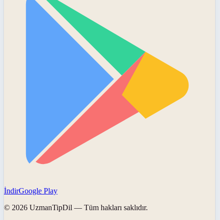
İndir
Google Play
©
2026
UzmanTipDil
— Tüm hakları saklıdır.