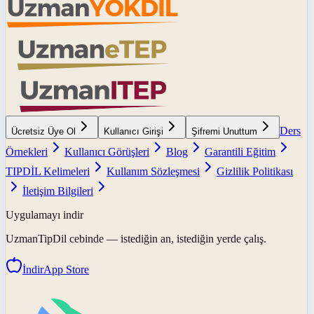
Ders
Ücretsiz Üye Ol
Kullanıcı Girişi
Şifremi Unuttum
Örnekleri
Kullanıcı Görüşleri
Blog
Garantili Eğitim
TIPDİL Kelimeleri
Kullanım Sözleşmesi
Gizlilik Politikası
İletişim Bilgileri
Uygulamayı indir
UzmanTipDil
cebinde — istediğin an, istediğin yerde çalış.
İndir
App Store