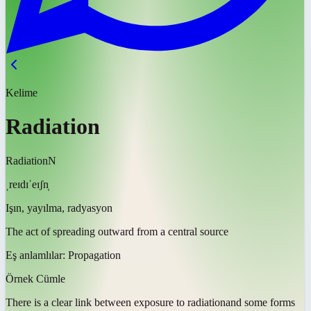
Kelime
Radiation
Radiation
N
ˌreɪdɪˈeɪʃn̩
Işın, yayılma, radyasyon
The act of spreading outward from a central source
Eş anlamlılar:
Propagation
Örnek Cümle
There is a clear link between exposure to
radiation
and some forms