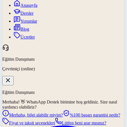
Anasayfa
Dersler
Yorumlar
Blog
Ücretler
Eğitim Danışmanı
Çevrimiçi (online)
Eğitim Danışmanı
Merhaba! 👋
WhatsApp Destek
birimine hoş geldiniz. Size nasıl
yardımcı olabiliriz?
Merhaba, bilgi alabilir miyim?
%100 başarı garantisi nedir?
Fiyat ve taksit seçenekleri
Lütfen beni arar mısınız?