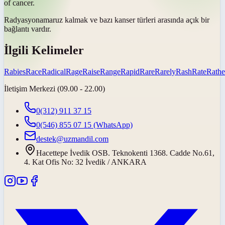
of cancer.
Radyasyona
maruz kalmak ve bazı kanser türleri arasında açık bir
bağlantı vardır.
İlgili Kelimeler
Rabies
Race
Radical
Rage
Raise
Range
Rapid
Rare
Rarely
Rash
Rate
Rathe
İletişim Merkezi (09.00 - 22.00)
0(312) 911 37 15
0(546) 855 07 15
(WhatsApp)
destek@uzmandil.com
Hacettepe İvedik OSB. Teknokenti 1368. Cadde No.61,
4. Kat Ofis No: 32 İvedik / ANKARA