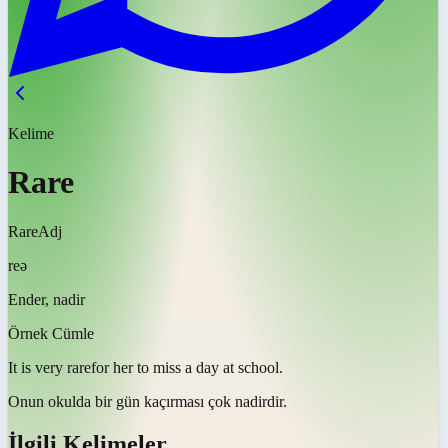
Kelime
Rare
Rare
Adj
reə
Ender, nadir
Örnek Cümle
It is very
rare
for her to miss a day at school.
Onun okulda bir gün kaçırması çok
nadirdir
.
İlgili Kelimeler