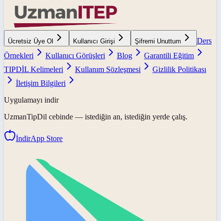
Ders
Ücretsiz Üye Ol
Kullanıcı Girişi
Şifremi Unuttum
Örnekleri
Kullanıcı Görüşleri
Blog
Garantili Eğitim
TIPDİL Kelimeleri
Kullanım Sözleşmesi
Gizlilik Politikası
İletişim Bilgileri
Uygulamayı indir
UzmanTipDil
cebinde — istediğin an, istediğin yerde çalış.
İndir
App Store