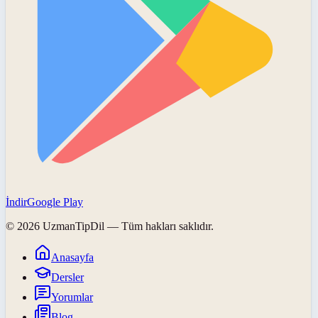
İndir
Google Play
©
2026
UzmanTipDil
— Tüm hakları saklıdır.
Anasayfa
Dersler
Yorumlar
Blog