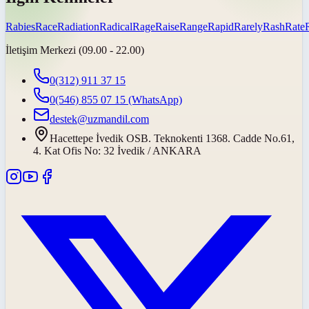
Rabies
Race
Radiation
Radical
Rage
Raise
Range
Rapid
Rarely
Rash
Rate
İletişim Merkezi (09.00 - 22.00)
0(312) 911 37 15
0(546) 855 07 15
(WhatsApp)
destek@uzmandil.com
Hacettepe İvedik OSB. Teknokenti 1368. Cadde No.61,
4. Kat Ofis No: 32 İvedik / ANKARA