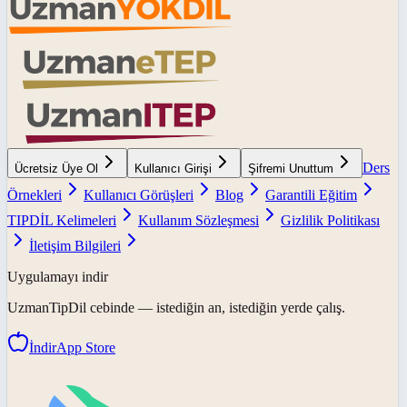
Ders
Ücretsiz Üye Ol
Kullanıcı Girişi
Şifremi Unuttum
Örnekleri
Kullanıcı Görüşleri
Blog
Garantili Eğitim
TIPDİL Kelimeleri
Kullanım Sözleşmesi
Gizlilik Politikası
İletişim Bilgileri
Uygulamayı indir
UzmanTipDil
cebinde — istediğin an, istediğin yerde çalış.
İndir
App Store