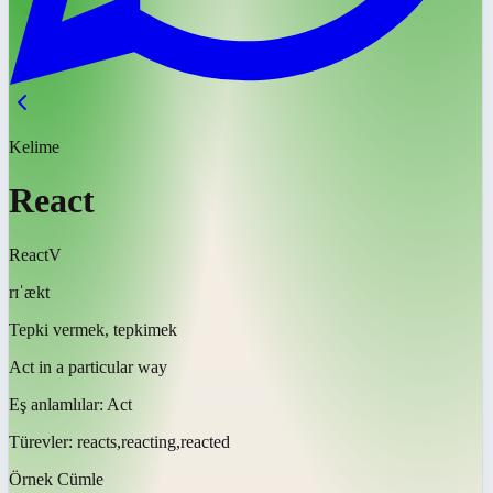
Kelime
React
React
V
rɪˈækt
Tepki vermek, tepkimek
Act in a particular way
Eş anlamlılar:
Act
Türevler:
reacts,reacting,reacted
Örnek Cümle