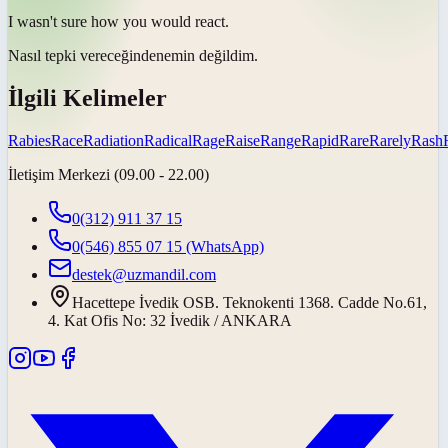
I wasn't sure how you would
react
.
Nasıl
tepki vereceğinden
emin değildim.
İlgili Kelimeler
Rabies
Race
Radiation
Radical
Rage
Raise
Range
Rapid
Rare
Rarely
Rash
İletişim Merkezi (09.00 - 22.00)
0(312) 911 37 15
0(546) 855 07 15
(WhatsApp)
destek@uzmandil.com
Hacettepe İvedik OSB. Teknokenti 1368. Cadde No.61,
4. Kat Ofis No: 32 İvedik / ANKARA