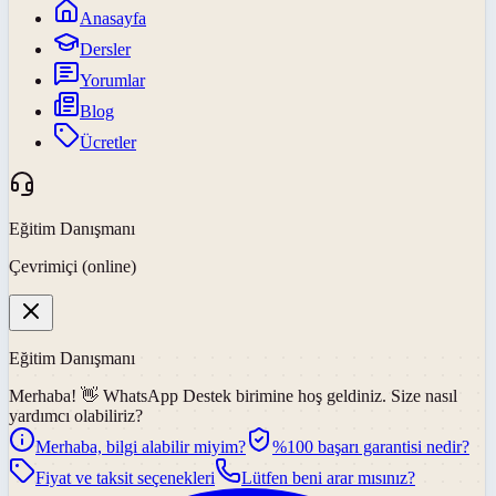
Anasayfa
Dersler
Yorumlar
Blog
Ücretler
Eğitim Danışmanı
Çevrimiçi (online)
Eğitim Danışmanı
Merhaba! 👋
WhatsApp Destek
birimine hoş geldiniz. Size nasıl
yardımcı olabiliriz?
Merhaba, bilgi alabilir miyim?
%100 başarı garantisi nedir?
Fiyat ve taksit seçenekleri
Lütfen beni arar mısınız?