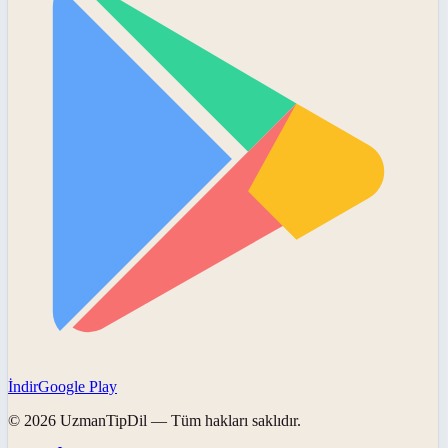
İndir
Google Play
©
2026
UzmanTipDil
— Tüm hakları saklıdır.