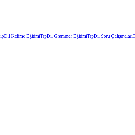
ıpDil Kelime Eğitimi
TıpDil Grammer Eğitimi
TıpDil Soru Çalışmaları
T