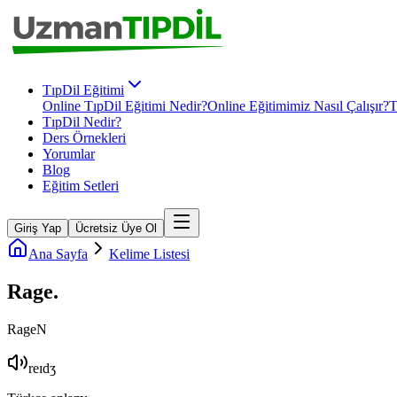
TıpDil Eğitimi
Online TıpDil Eğitimi Nedir?
Online Eğitimimiz Nasıl Çalışır?
T
TıpDil Nedir?
Ders Örnekleri
Yorumlar
Blog
Eğitim Setleri
Giriş Yap
Ücretsiz Üye Ol
Ana Sayfa
Kelime Listesi
Rage
.
Rage
N
reɪdʒ