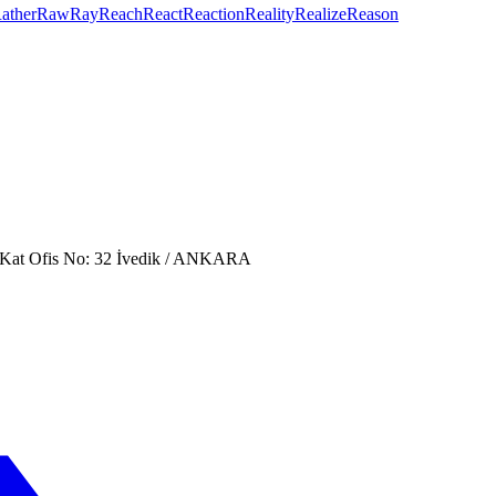
ather
Raw
Ray
Reach
React
Reaction
Reality
Realize
Reason
. Kat Ofis No: 32 İvedik / ANKARA