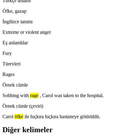
Türkçe anlamı
Öfke, gazap
İngilizce tanımı
Extreme or violent anger
Eş anlamlılar
Fury
Türevleri
Rages
Örnek cümle
Sobbing with
rage
, Carol was taken to the hospital.
Örnek cümle (çeviri)
Carol
öfke
ile hıçkıra hıçkıra hastaneye götürüldü.
Diğer kelimeler