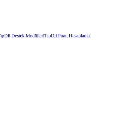
ıpDil Destek Modülleri
TıpDil Puan Hesaplama