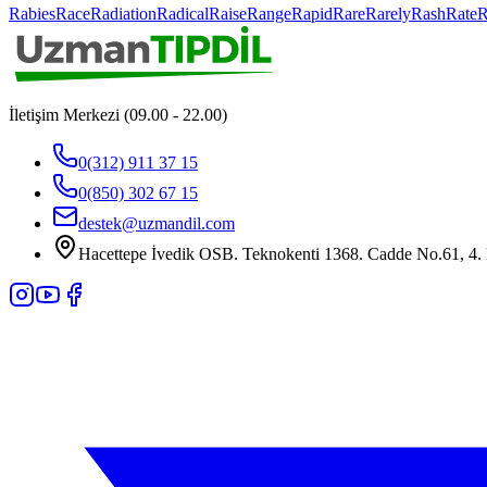
Rabies
Race
Radiation
Radical
Raise
Range
Rapid
Rare
Rarely
Rash
Rate
R
İletişim Merkezi (09.00 - 22.00)
0(312) 911 37 15
0(850) 302 67 15
destek@uzmandil.com
Hacettepe İvedik OSB. Teknokenti 1368. Cadde No.61, 4