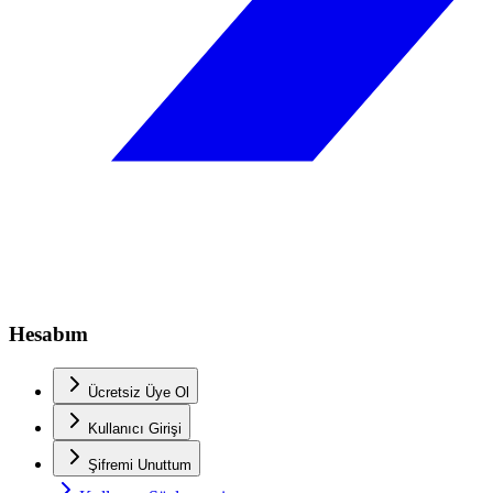
Hesabım
Ücretsiz Üye Ol
Kullanıcı Girişi
Şifremi Unuttum