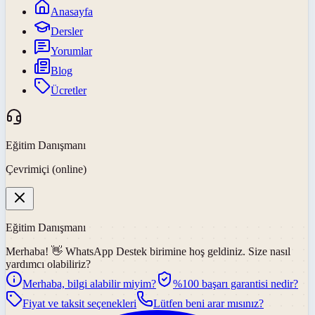
Anasayfa
Dersler
Yorumlar
Blog
Ücretler
Eğitim Danışmanı
Çevrimiçi (online)
Eğitim Danışmanı
Merhaba! 👋
WhatsApp Destek
birimine hoş geldiniz. Size nasıl
yardımcı olabiliriz?
Merhaba, bilgi alabilir miyim?
%100 başarı garantisi nedir?
Fiyat ve taksit seçenekleri
Lütfen beni arar mısınız?