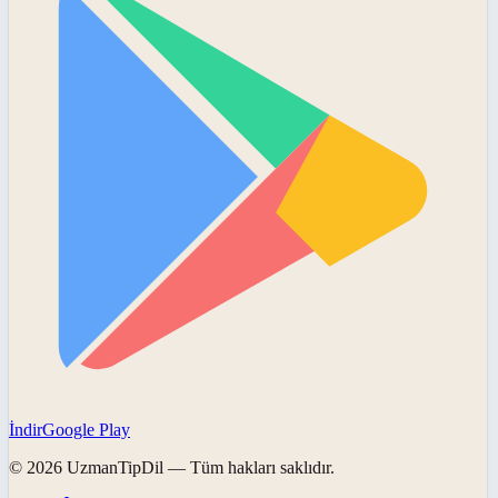
İndir
Google Play
©
2026
UzmanTipDil
— Tüm hakları saklıdır.