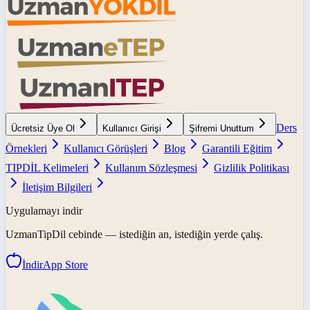
Ders
Ücretsiz Üye Ol
Kullanıcı Girişi
Şifremi Unuttum
Örnekleri
Kullanıcı Görüşleri
Blog
Garantili Eğitim
TIPDİL Kelimeleri
Kullanım Sözleşmesi
Gizlilik Politikası
İletişim Bilgileri
Uygulamayı indir
UzmanTipDil
cebinde — istediğin an, istediğin yerde çalış.
İndir
App Store