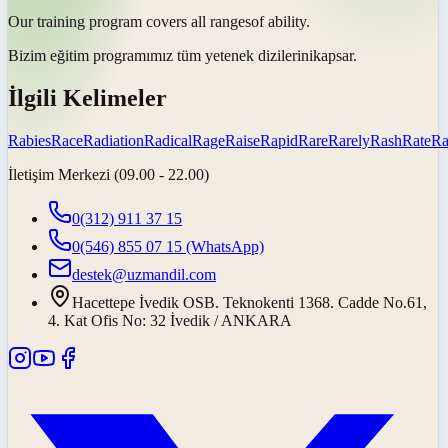
Our training program covers all
ranges
of ability.
Bizim eğitim programımız tüm yetenek
dizilerini
kapsar.
İlgili Kelimeler
Rabies
Race
Radiation
Radical
Rage
Raise
Rapid
Rare
Rarely
Rash
Rate
Ra
İletişim Merkezi (09.00 - 22.00)
0(312) 911 37 15
0(546) 855 07 15
(WhatsApp)
destek@uzmandil.com
Hacettepe İvedik OSB. Teknokenti 1368. Cadde No.61,
4. Kat Ofis No: 32 İvedik / ANKARA