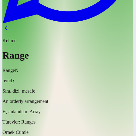
Kelime
Range
Range
N
reɪndʒ
Sıra, dizi, mesafe
An orderly arrangement
Eş anlamlılar:
Array
Türevler:
Ranges
Örnek Cümle