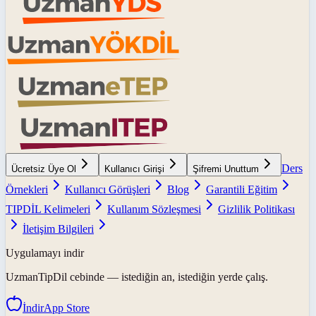
Ders
Ücretsiz Üye Ol
Kullanıcı Girişi
Şifremi Unuttum
Örnekleri
Kullanıcı Görüşleri
Blog
Garantili Eğitim
TIPDİL Kelimeleri
Kullanım Sözleşmesi
Gizlilik Politikası
İletişim Bilgileri
Uygulamayı indir
UzmanTipDil
cebinde — istediğin an, istediğin yerde çalış.
İndir
App Store