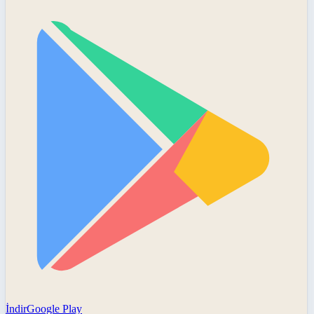
İndir
Google Play