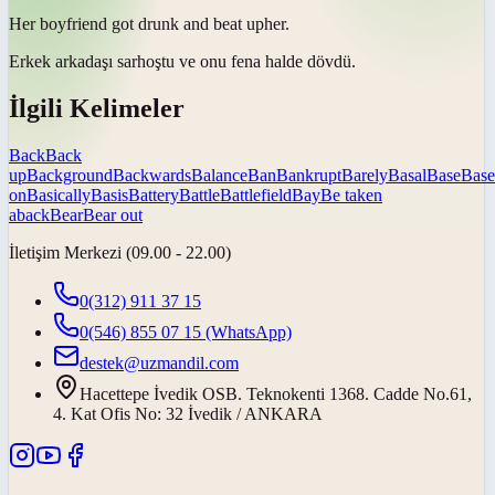
Her boyfriend got drunk and
beat up
her.
Erkek arkadaşı sarhoştu ve onu
fena halde dövdü
.
İlgili Kelimeler
Back
Back
up
Background
Backwards
Balance
Ban
Bankrupt
Barely
Basal
Base
Base
on
Basically
Basis
Battery
Battle
Battlefield
Bay
Be taken
aback
Bear
Bear out
İletişim Merkezi (09.00 - 22.00)
0(312) 911 37 15
0(546) 855 07 15
(WhatsApp)
destek@uzmandil.com
Hacettepe İvedik OSB. Teknokenti 1368. Cadde No.61,
4. Kat Ofis No: 32 İvedik / ANKARA