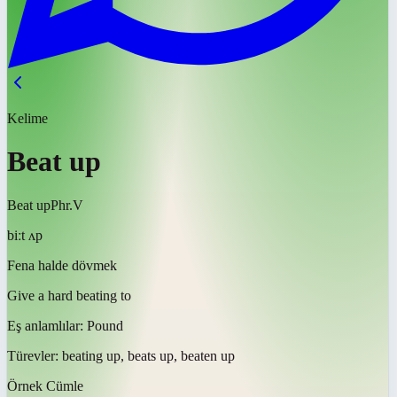
Kelime
Beat up
Beat up
Phr.V
biːt ʌp
Fena halde dövmek
Give a hard beating to
Eş anlamlılar:
Pound
Türevler:
beating up, beats up, beaten up
Örnek Cümle