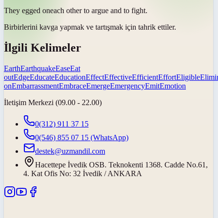
They
egged on
each other to argue and to fight.
Birbirlerini kavga yapmak ve tartışmak için
tahrik ettiler
.
İlgili Kelimeler
Earth
Earthquake
Ease
Eat
out
Edge
Educate
Education
Effect
Effective
Efficient
Effort
Eligible
Elimi
on
Embarrassment
Embrace
Emerge
Emergency
Emit
Emotion
İletişim Merkezi (09.00 - 22.00)
0(312) 911 37 15
0(546) 855 07 15
(WhatsApp)
destek@uzmandil.com
Hacettepe İvedik OSB. Teknokenti 1368. Cadde No.61,
4. Kat Ofis No: 32 İvedik / ANKARA