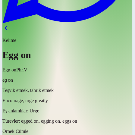
Kelime
Egg on
Egg on
Phr.V
eɡ ɒn
Teşvik etmek, tahrik etmek
Encourage, urge greatly
Eş anlamlılar:
Urge
Türevler:
egged on, egging on, eggs on
Örnek Cümle