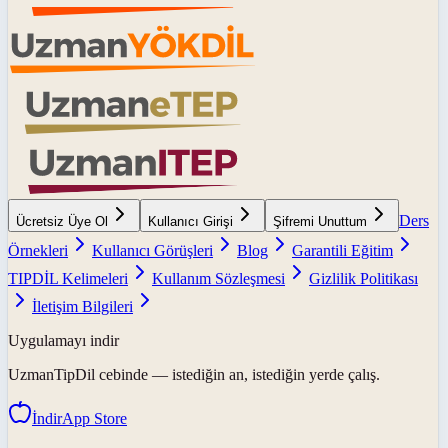
Ders
Ücretsiz Üye Ol
Kullanıcı Girişi
Şifremi Unuttum
Örnekleri
Kullanıcı Görüşleri
Blog
Garantili Eğitim
TIPDİL Kelimeleri
Kullanım Sözleşmesi
Gizlilik Politikası
İletişim Bilgileri
Uygulamayı indir
UzmanTipDil
cebinde — istediğin an, istediğin yerde çalış.
İndir
App Store