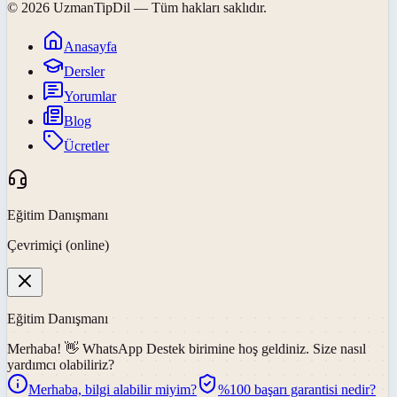
©
2026
UzmanTipDil
— Tüm hakları saklıdır.
Anasayfa
Dersler
Yorumlar
Blog
Ücretler
Eğitim Danışmanı
Çevrimiçi (online)
Eğitim Danışmanı
Merhaba! 👋
WhatsApp Destek
birimine hoş geldiniz. Size nasıl
yardımcı olabiliriz?
Merhaba, bilgi alabilir miyim?
%100 başarı garantisi nedir?