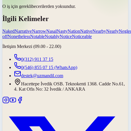
O iş için
gerekli
becerilerden yoksundur.
İlgili Kelimeler
Naked
Narrative
Narrow
Nasal
Nasty
Nation
Native
Nearby
Nearly
Neglec
off
Nonetheless
Notable
Notably
Notice
Noticeable
İletişim Merkezi (09.00 - 22.00)
0(312) 911 37 15
0(546) 855 07 15
(WhatsApp)
destek@uzmandil.com
Hacettepe İvedik OSB. Teknokenti 1368. Cadde No.61,
4. Kat Ofis No: 32 İvedik / ANKARA