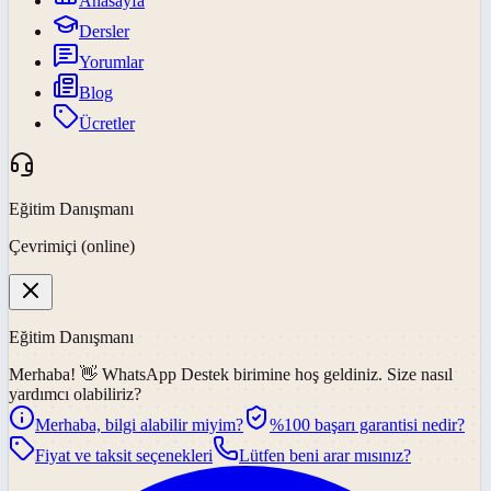
Anasayfa
Dersler
Yorumlar
Blog
Ücretler
Eğitim Danışmanı
Çevrimiçi (online)
Eğitim Danışmanı
Merhaba! 👋
WhatsApp Destek
birimine hoş geldiniz. Size nasıl
yardımcı olabiliriz?
Merhaba, bilgi alabilir miyim?
%100 başarı garantisi nedir?
Fiyat ve taksit seçenekleri
Lütfen beni arar mısınız?