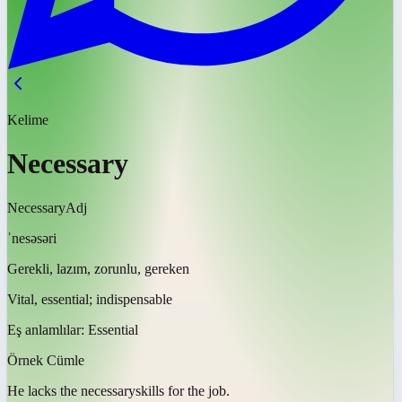
Kelime
Necessary
Necessary
Adj
ˈnesəsəri
Gerekli, lazım, zorunlu, gereken
Vital, essential; indispensable
Eş anlamlılar:
Essential
Örnek Cümle
He lacks the
necessary
skills for the job.