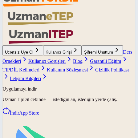
Ders
Ücretsiz Üye Ol
Kullanıcı Girişi
Şifremi Unuttum
Örnekleri
Kullanıcı Görüşleri
Blog
Garantili Eğitim
TIPDİL Kelimeleri
Kullanım Sözleşmesi
Gizlilik Politikası
İletişim Bilgileri
Uygulamayı indir
UzmanTipDil
cebinde — istediğin an, istediğin yerde çalış.
İndir
App Store