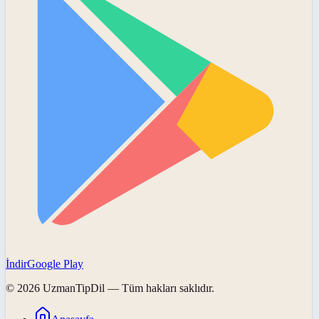
İndir
Google Play
©
2026
UzmanTipDil
— Tüm hakları saklıdır.