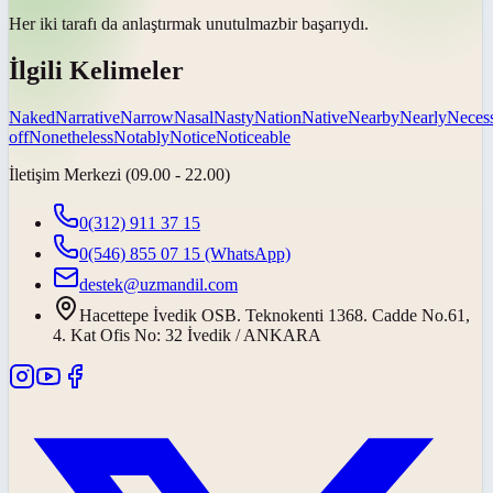
Her iki tarafı da anlaştırmak
unutulmaz
bir başarıydı.
İlgili Kelimeler
Naked
Narrative
Narrow
Nasal
Nasty
Nation
Native
Nearby
Nearly
Neces
off
Nonetheless
Notably
Notice
Noticeable
İletişim Merkezi (09.00 - 22.00)
0(312) 911 37 15
0(546) 855 07 15
(WhatsApp)
destek@uzmandil.com
Hacettepe İvedik OSB. Teknokenti 1368. Cadde No.61,
4. Kat Ofis No: 32 İvedik / ANKARA