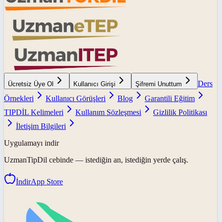
Ders
Ücretsiz Üye Ol
Kullanıcı Girişi
Şifremi Unuttum
Örnekleri
Kullanıcı Görüşleri
Blog
Garantili Eğitim
TIPDİL Kelimeleri
Kullanım Sözleşmesi
Gizlilik Politikası
İletişim Bilgileri
Uygulamayı indir
UzmanTipDil
cebinde — istediğin an, istediğin yerde çalış.
İndir
App Store