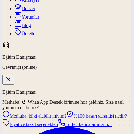
Anasayfa
Dersler
Yorumlar
Blog
Ücretler
Eğitim Danışmanı
Çevrimiçi (online)
Eğitim Danışmanı
Merhaba! 👋
WhatsApp Destek
birimine hoş geldiniz. Size nasıl
yardımcı olabiliriz?
Merhaba, bilgi alabilir miyim?
%100 başarı garantisi nedir?
Fiyat ve taksit seçenekleri
Lütfen beni arar mısınız?