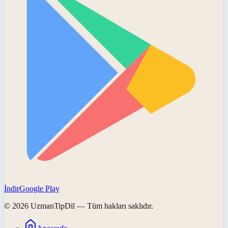
İndir
Google Play
©
2026
UzmanTipDil
— Tüm hakları saklıdır.