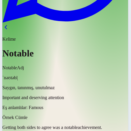
Kelime
Notable
Notable
Adj
ˈnəʊtəbl̩
Saygın, tanınmış, unutulmaz
Important and deserving attention
Eş anlamlılar:
Famous
Örnek Cümle
Getting both sides to agree was a
notable
achievement.