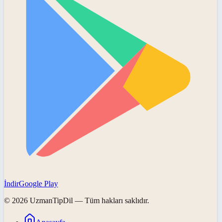
İndir
Google Play
©
2026
UzmanTipDil
— Tüm hakları saklıdır.