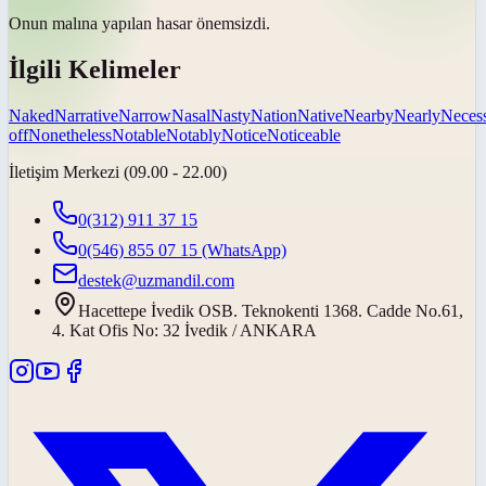
Onun malına yapılan hasar
önemsizdi
.
İlgili Kelimeler
Naked
Narrative
Narrow
Nasal
Nasty
Nation
Native
Nearby
Nearly
Neces
off
Nonetheless
Notable
Notably
Notice
Noticeable
İletişim Merkezi (09.00 - 22.00)
0(312) 911 37 15
0(546) 855 07 15
(WhatsApp)
destek@uzmandil.com
Hacettepe İvedik OSB. Teknokenti 1368. Cadde No.61,
4. Kat Ofis No: 32 İvedik / ANKARA