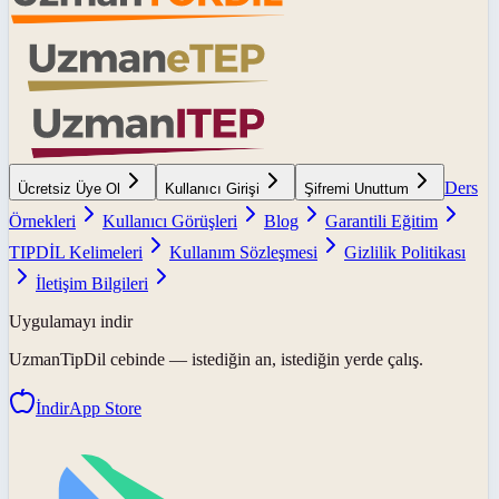
Ders
Ücretsiz Üye Ol
Kullanıcı Girişi
Şifremi Unuttum
Örnekleri
Kullanıcı Görüşleri
Blog
Garantili Eğitim
TIPDİL Kelimeleri
Kullanım Sözleşmesi
Gizlilik Politikası
İletişim Bilgileri
Uygulamayı indir
UzmanTipDil
cebinde — istediğin an, istediğin yerde çalış.
İndir
App Store