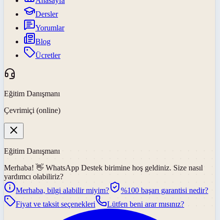
Anasayfa
Dersler
Yorumlar
Blog
Ücretler
Eğitim Danışmanı
Çevrimiçi (online)
Eğitim Danışmanı
Merhaba! 👋
WhatsApp Destek
birimine hoş geldiniz. Size nasıl
yardımcı olabiliriz?
Merhaba, bilgi alabilir miyim?
%100 başarı garantisi nedir?
Fiyat ve taksit seçenekleri
Lütfen beni arar mısınız?