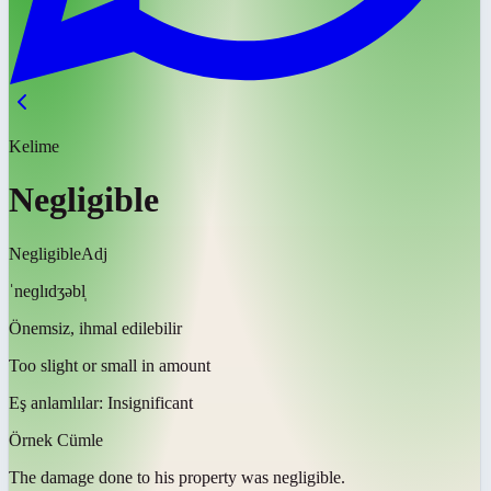
Kelime
Negligible
Negligible
Adj
ˈneɡlɪdʒəbl̩
Önemsiz, ihmal edilebilir
Too slight or small in amount
Eş anlamlılar:
Insignificant
Örnek Cümle
The damage done to his property was
negligible
.