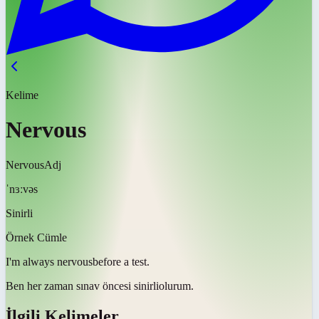
Kelime
Nervous
Nervous
Adj
ˈnɜːvəs
Sinirli
Örnek Cümle
I'm always
nervous
before a test.
Ben her zaman sınav öncesi
sinirli
olurum.
İlgili Kelimeler