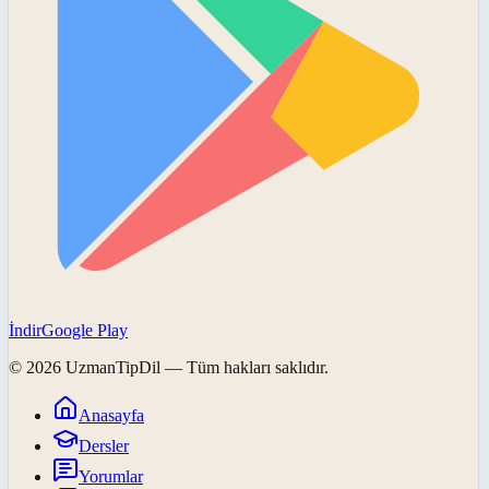
İndir
Google Play
©
2026
UzmanTipDil
— Tüm hakları saklıdır.
Anasayfa
Dersler
Yorumlar