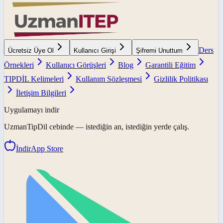
Ders
Ücretsiz Üye Ol
Kullanıcı Girişi
Şifremi Unuttum
Örnekleri
Kullanıcı Görüşleri
Blog
Garantili Eğitim
TIPDİL Kelimeleri
Kullanım Sözleşmesi
Gizlilik Politikası
İletişim Bilgileri
Uygulamayı indir
UzmanTipDil
cebinde — istediğin an, istediğin yerde çalış.
İndir
App Store