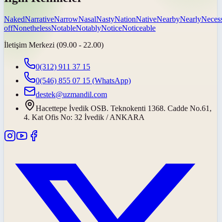
Naked
Narrative
Narrow
Nasal
Nasty
Nation
Native
Nearby
Nearly
Neces
off
Nonetheless
Notable
Notably
Notice
Noticeable
İletişim Merkezi (09.00 - 22.00)
0(312) 911 37 15
0(546) 855 07 15
(WhatsApp)
destek@uzmandil.com
Hacettepe İvedik OSB. Teknokenti 1368. Cadde No.61,
4. Kat Ofis No: 32 İvedik / ANKARA