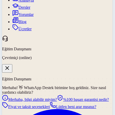
Anasayfa
Dersler
Yorumlar
Blog
Ücretler
Eğitim Danışmanı
Çevrimiçi (online)
Eğitim Danışmanı
Merhaba! 👋
WhatsApp Destek
birimine hoş geldiniz. Size nasıl
yardımcı olabiliriz?
Merhaba, bilgi alabilir miyim?
%100 başarı garantisi nedir?
Fiyat ve taksit seçenekleri
Lütfen beni arar mısınız?