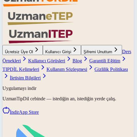
Ders
Ücretsiz Üye Ol
Kullanıcı Girişi
Şifremi Unuttum
Örnekleri
Kullanıcı Görüşleri
Blog
Garantili Eğitim
TIPDİL Kelimeleri
Kullanım Sözleşmesi
Gizlilik Politikası
İletişim Bilgileri
Uygulamayı indir
UzmanTipDil
cebinde — istediğin an, istediğin yerde çalış.
İndir
App Store