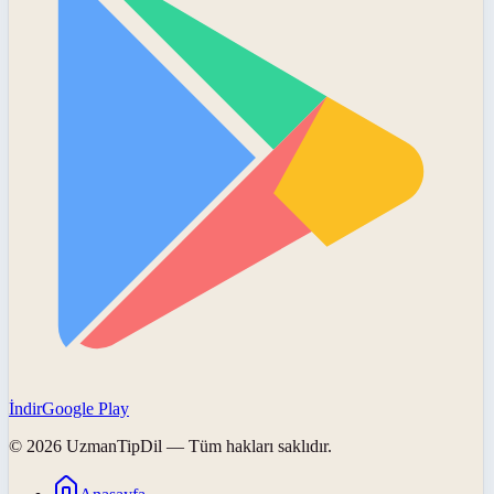
İndir
Google Play
©
2026
UzmanTipDil
— Tüm hakları saklıdır.