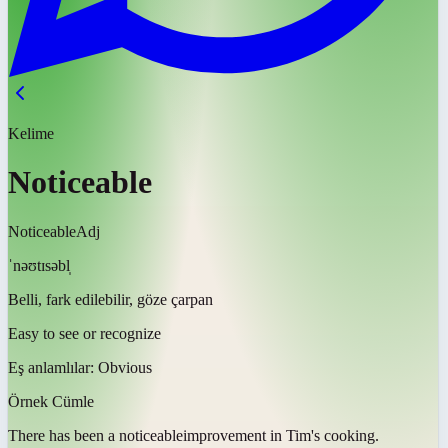
Kelime
Noticeable
Noticeable
Adj
ˈnəʊtɪsəbl̩
Belli, fark edilebilir, göze çarpan
Easy to see or recognize
Eş anlamlılar:
Obvious
Örnek Cümle
There has been a
noticeable
improvement in Tim's cooking.