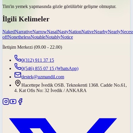
Tim'in yemek yapmasında
gözle görülür
bir gelişme olmuştur.
İlgili Kelimeler
Naked
Narrative
Narrow
Nasal
Nasty
Nation
Native
Nearby
Nearly
Neces
off
Nonetheless
Notable
Notably
Notice
İletişim Merkezi (09.00 - 22.00)
0(312) 911 37 15
0(546) 855 07 15
(WhatsApp)
destek@uzmandil.com
Hacettepe İvedik OSB. Teknokenti 1368. Cadde No.61,
4. Kat Ofis No: 32 İvedik / ANKARA