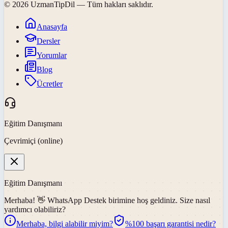
©
2026
UzmanTipDil
— Tüm hakları saklıdır.
Anasayfa
Dersler
Yorumlar
Blog
Ücretler
Eğitim Danışmanı
Çevrimiçi (online)
Eğitim Danışmanı
Merhaba! 👋
WhatsApp Destek
birimine hoş geldiniz. Size nasıl
yardımcı olabiliriz?
Merhaba, bilgi alabilir miyim?
%100 başarı garantisi nedir?