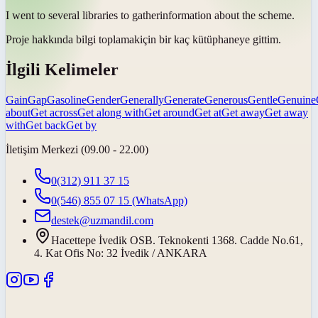
I went to several libraries to
gather
information about the scheme.
Proje hakkında bilgi
toplamak
için bir kaç kütüphaneye gittim.
İlgili Kelimeler
Gain
Gap
Gasoline
Gender
Generally
Generate
Generous
Gentle
Genuine
about
Get across
Get along with
Get around
Get at
Get away
Get away
with
Get back
Get by
İletişim Merkezi (09.00 - 22.00)
0(312) 911 37 15
0(546) 855 07 15
(WhatsApp)
destek@uzmandil.com
Hacettepe İvedik OSB. Teknokenti 1368. Cadde No.61,
4. Kat Ofis No: 32 İvedik / ANKARA