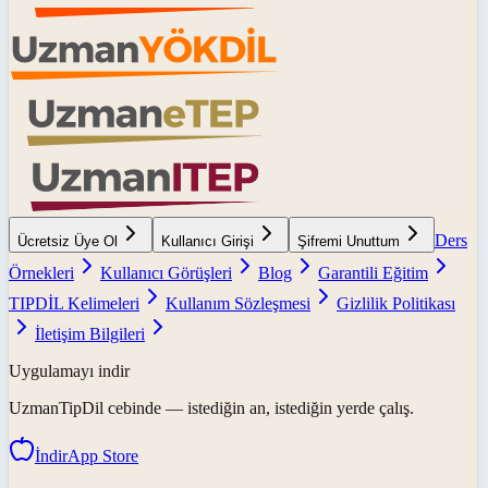
Ders
Ücretsiz Üye Ol
Kullanıcı Girişi
Şifremi Unuttum
Örnekleri
Kullanıcı Görüşleri
Blog
Garantili Eğitim
TIPDİL Kelimeleri
Kullanım Sözleşmesi
Gizlilik Politikası
İletişim Bilgileri
Uygulamayı indir
UzmanTipDil
cebinde — istediğin an, istediğin yerde çalış.
İndir
App Store