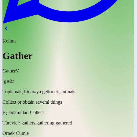
Kelime
Gather
Gather
V
ˈɡæðə
Toplamak, bir araya getirmek, tutmak
Collect or obtain several things
Eş anlamlılar:
Collect
Türevler:
gathers,gathering,gathered
Örnek Cümle